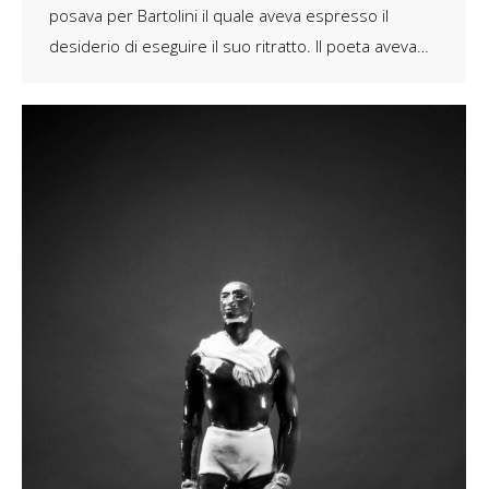
posava per Bartolini il quale aveva espresso il
desiderio di eseguire il suo ritratto. Il poeta aveva…