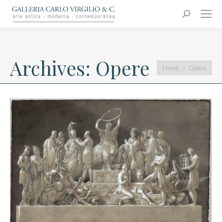
Carlo Virgilio & C.
Arte moderna e contemporanea
Search:
Archives:
Opere
You are here:
Home
Opera