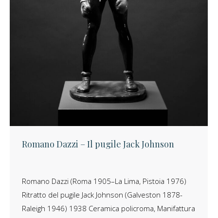
Romano Dazzi – Il pugile Jack Johnson
Romano Dazzi (Roma 1905–La Lima, Pistoia 1976)
Ritratto del pugile Jack Johnson (Galveston 1878-
Raleigh 1946) 1938 Ceramica policroma, Manifattura