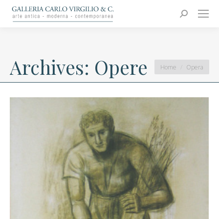
Carlo Virgilio & C.
Arte moderna e contemporanea
Search:
Archives:
Opere
You are here:
Home
Opera