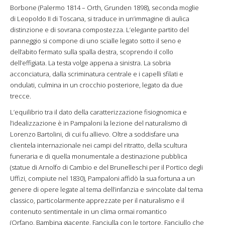
Borbone (Palermo 1814 – Orth, Grunden 1898), seconda moglie
di Leopoldo II di Toscana, si traduce in un’immagine di aulica
distinzione e di sovrana compostezza. L’elegante partito del
panneggio si compone di uno scialle legato sotto il seno e
dell’abito fermato sulla spalla destra, scoprendo il collo
dell’effigiata. La testa volge appena a sinistra. La sobria
acconciatura, dalla scriminatura centrale e i capelli sfilati e
ondulati, culmina in un crocchio posteriore, legato da due
trecce.
L’equilibrio tra il dato della caratterizzazione fisiognomica e
l’idealizzazione è in Pampaloni la lezione del naturalismo di
Lorenzo Bartolini, di cui fu allievo. Oltre a soddisfare una
clientela internazionale nei campi del ritratto, della scultura
funeraria e di quella monumentale a destinazione pubblica
(statue di Arnolfo di Cambio e del Brunelleschi per il Portico degli
Uffizi, compiute nel 1830), Pampaloni affidò la sua fortuna a un
genere di opere legate al tema dell’infanzia e svincolate dal tema
classico, particolarmente apprezzate per il naturalismo e il
contenuto sentimentale in un clima ormai romantico
(Orfano, Bambina giacente, Fanciulla con le tortore, Fanciullo che