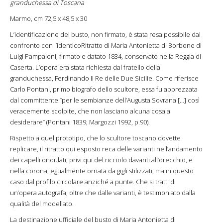
granduchessa di Toscana
Marmo, cm 72,5 x 48,5 x 30
L’identificazione del busto, non firmato, è stata resa possibile dal
confronto con l’identicoRitratto di Maria Antonietta di Borbone di
Luigi Pampaloni, firmato e datato 1834, conservato nella Reggia di
Caserta. L’opera era stata richiesta dal fratello della
granduchessa, Ferdinando II Re delle Due Sicilie. Come riferisce
Carlo Pontani, primo biografo dello scultore, essa fu apprezzata
dal committente “per le sembianze dell’Augusta Sovrana […] così
veracemente scolpite, che non lasciano alcuna cosa a
desiderare” (Pontani 1839; Margozzi 1992, p.90).
Rispetto a quel prototipo, che lo scultore toscano dovette
replicare, il ritratto qui esposto reca delle varianti nell’andamento
dei capelli ondulati, privi qui del ricciolo davanti all’orecchio, e
nella corona, egualmente ornata da gigli stilizzati, ma in questo
caso dal profilo circolare anziché a punte. Che si tratti di
un’opera autografa, oltre che dalle varianti, è testimoniato dalla
qualità del modellato.
La destinazione ufficiale del busto di Maria Antonietta di