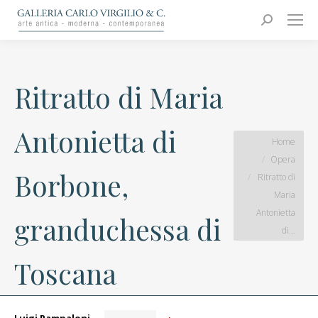
Carlo Virgilio & C.
Arte moderna e contemporanea
Search:
Ritratto di Maria
Antonietta di
You are here:
Home
Opera
Borbone,
Ritratto di
Maria
Antonietta
granduchessa di
di…
Toscana