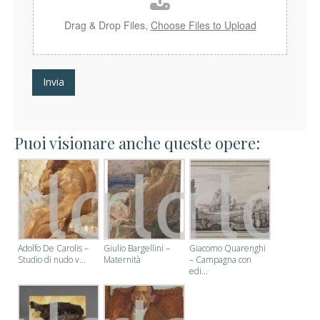
*
Drag & Drop Files,
Choose Files to Upload
Invia
Puoi visionare anche queste opere:
Adolfo De Carolis –
Giulio Bargellini –
Giacomo Quarenghi
Studio di nudo v...
Maternità
– Campagna con
edi...