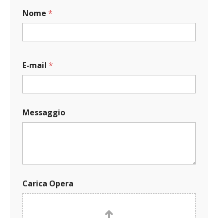
Nome
*
E-mail
*
N
Messaggio
o
m
e
M
e
s
s
a
Carica Opera
g
g
i
o