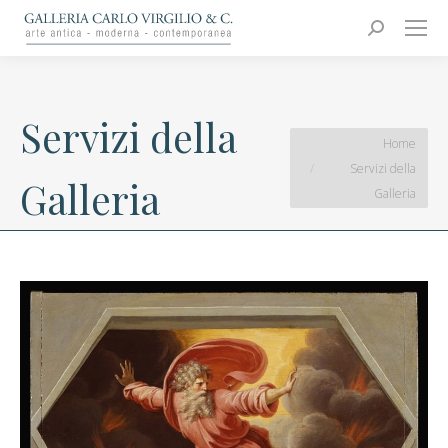
Carlo Virgilio & C.
Arte moderna e contemporanea
Search:
Servizi della
You are here:
Home
Servizi della
Galleria
Galleria