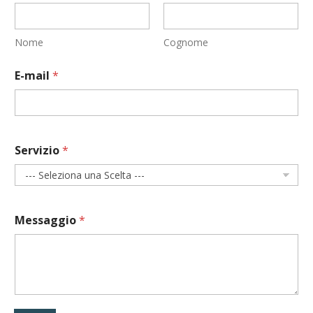
Nome
Cognome
E-mail
*
N
Servizio
*
o
m
e
N
o
m
Messaggio
*
e
e