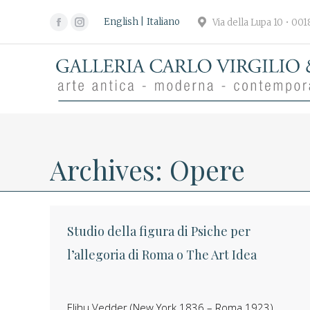
English
Italiano
Via della Lupa 10 • 00
Facebook
Instagram
page
page
opens
opens
in
in
new
new
window
window
Archives:
Opere
Studio della figura di Psiche per
l’allegoria di Roma o The Art Idea
Elihu Vedder (New York 1836 – Roma 1923)