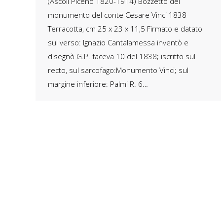
(Ascoli Piceno 1820-1914) Bozzetto del
monumento del conte Cesare Vinci 1838
Terracotta, cm 25 x 23 x 11,5 Firmato e datato
sul verso: Ignazio Cantalamessa inventò e
disegnò G.P. faceva 10 del 1838; iscritto sul
recto, sul sarcofago:Monumento Vinci; sul
margine inferiore: Palmi R. 6…