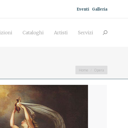
Eventi
Galleria
zioni
Cataloghi
Artisti
Servizi
Search:
izioni
Cataloghi
Artisti
Servizi
Search:
You are here:
Home
Opera