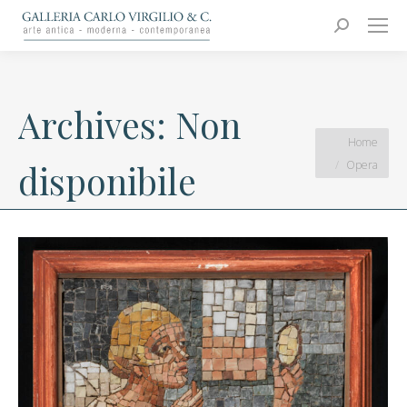
Carlo Virgilio & C.
Arte moderna e contemporanea
Search:
Archives:
Non
You are here:
Home
Opera
disponibile