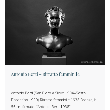
Antonio Berti – Ritratto femminile
Antonio Berti (San Piero a Sieve 1904–Sesto
×
Fiorentino 1990) Ritratto femminile 1938 Bronzo, h
Iscriviti alla
Newsletter
55 cm firmato: “Antonio Berti 1938”