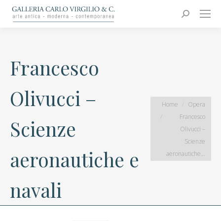
Carlo Virgilio & C.
Arte moderna e contemporanea
Search:
Francesco
Olivucci –
You are here:
Home
Opera
Francesco
Scienze
Olivucci –
Scienze
aeronautiche e
aeronautiche…
navali