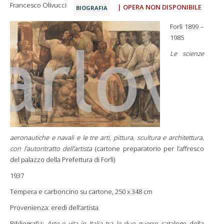
Francesco Olivucci
| OPERA NON DISPONIBILE
BIOGRAFIA
Forlì 1899 –
1985
Le scienze
aeronautiche e navali e le tre arti, pittura, scultura e architettura,
con l’autoritratto dell’artista
(cartone preparatorio per l’affresco
del palazzo della Prefettura di Forlì)
1937
Tempera e carboncino su cartone, 250 x 348 cm
Provenienza: eredi dell’artista
Bibliografia:
Arte e vita in Italia tra le due guerre
, catalogo della