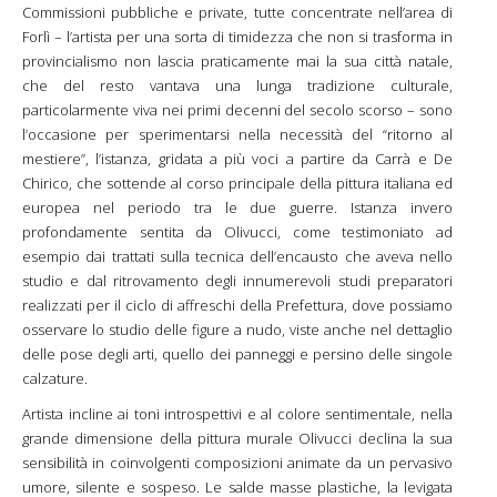
Commissioni pubbliche e private, tutte concentrate nell’area di
Forlì – l’artista per una sorta di timidezza che non si trasforma in
provincialismo non lascia praticamente mai la sua città natale,
che del resto vantava una lunga tradizione culturale,
particolarmente viva nei primi decenni del secolo scorso – sono
l’occasione per sperimentarsi nella necessità del “ritorno al
mestiere”, l’istanza, gridata a più voci a partire da Carrà e De
Chirico, che sottende al corso principale della pittura italiana ed
europea nel periodo tra le due guerre. Istanza invero
profondamente sentita da Olivucci, come testimoniato ad
esempio dai trattati sulla tecnica dell’encausto che aveva nello
studio e dal ritrovamento degli innumerevoli studi preparatori
realizzati per il ciclo di affreschi della Prefettura, dove possiamo
osservare lo studio delle figure a nudo, viste anche nel dettaglio
delle pose degli arti, quello dei panneggi e persino delle singole
calzature.
Artista incline ai toni introspettivi e al colore sentimentale, nella
grande dimensione della pittura murale Olivucci declina la sua
sensibilità in coinvolgenti composizioni animate da un pervasivo
umore, silente e sospeso. Le salde masse plastiche, la levigata