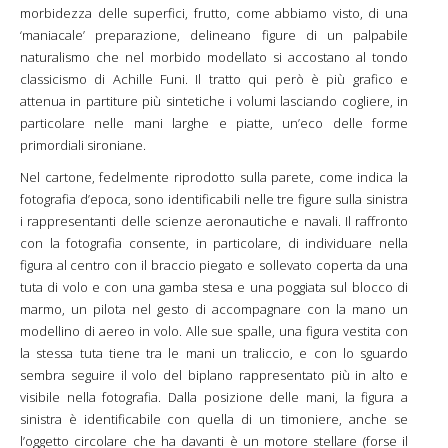
morbidezza delle superfici, frutto, come abbiamo visto, di una
‘maniacale’ preparazione, delineano figure di un palpabile
naturalismo che nel morbido modellato si accostano al tondo
classicismo di Achille Funi. Il tratto qui però è più grafico e
attenua in partiture più sintetiche i volumi lasciando cogliere, in
particolare nelle mani larghe e piatte, un’eco delle forme
primordiali sironiane.
Nel cartone, fedelmente riprodotto sulla parete, come indica la
fotografia d’epoca, sono identificabili nelle tre figure sulla sinistra
i rappresentanti delle scienze aeronautiche e navali. Il raffronto
con la fotografia consente, in particolare, di individuare nella
figura al centro con il braccio piegato e sollevato coperta da una
tuta di volo e con una gamba stesa e una poggiata sul blocco di
marmo, un pilota nel gesto di accompagnare con la mano un
modellino di aereo in volo. Alle sue spalle, una figura vestita con
la stessa tuta tiene tra le mani un traliccio, e con lo sguardo
sembra seguire il volo del biplano rappresentato più in alto e
visibile nella fotografia. Dalla posizione delle mani, la figura a
sinistra è identificabile con quella di un timoniere, anche se
l’oggetto circolare che ha davanti è un motore stellare (forse il