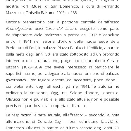
mostra, Forlì, Musei di San Domenico, a cura di Fernando
Mazzocca, Cinisello Balsamo 2013, p. 185.
Cartone preparatorio per la porzione centrale dell’affresco
Promulgazione della Carta del Lavoro
eseguito come parte
dell’imponente ciclo realizzato a partire dal 1937 e concluso
entro il 1941 nel Salone d’onore della nuova sede della
Prefettura di Forlì, in palazzo Piazza Paulucci. L’edificio, a partire
dalla metà degli anni ’30, era stato sottoposto ad un profondo
intervento di ristrutturazione, progettato dall’architetto Cesare
Bazzani (1873-1939), che aveva interessato in particolare le
superfici interne, per adeguarlo alla nuova funzione di palazzo
governativo. Per ragioni ancora da accertare, poco dopo il
completamento degli affreschi, già nel 1941, le autorità ne
ordinano la rimozione. Oggi, nel Salone d’onore, l’opera di
Olivucci non è più visibile e, allo stato attuale, non è possibile
precisare quando sia stata coperta o distrutta.
Le “aspirazioni all’arte murale, all’affresco” – secondo la nota
affermazione di Corrado Cagli – ben connotano l’attività di
Francesco Olivucci, a partire dall’ultimo scorcio degli anni ’20.