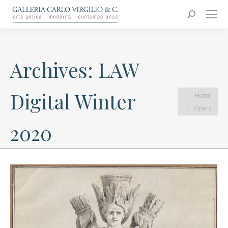
Carlo Virgilio & C.
Arte moderna e contemporanea
Search:
Archives:
LAW
Digital Winter
You are here:
Home
Opera
2020