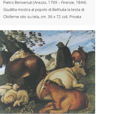
Pietro Benvenuti (Arezzo, 1769 – Firenze, 1844)
Giuditta mostra al popolo di Bethulia la testa di
Oloferne olio su tela, cm. 36 x 72 coll. Privata