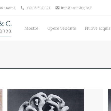
186 • Roma
+39 06 6871093
info@carlovirgilio.it
Mostre
Opere vendute
Nuove acquisi
Mostre
Opere vendute
Nuove acquis