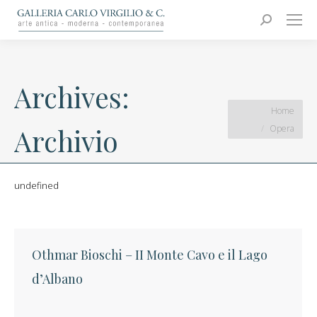
Carlo Virgilio & C.
Arte moderna e contemporanea
Search:
Archives:
You are here:
Home
Opera
Archivio
undefined
Othmar Bioschi – II Monte Cavo e il Lago
d’Albano