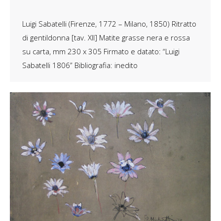
Luigi Sabatelli (Firenze, 1772 – Milano, 1850) Ritratto
di gentildonna [tav. XII] Matite grasse nera e rossa
su carta, mm 230 x 305 Firmato e datato: “Luigi
Sabatelli 1806” Bibliografia: inedito