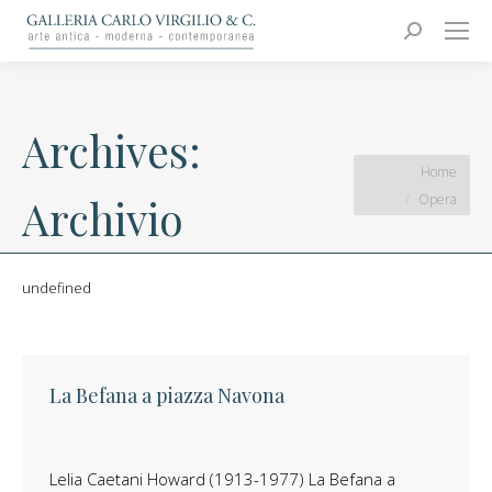
Carlo Virgilio & C.
Arte moderna e contemporanea
Search:
Archives:
You are here:
Home
Opera
Archivio
undefined
La Befana a piazza Navona
Lelia Caetani Howard (1913-1977) La Befana a