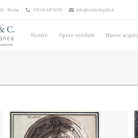
186 • Roma
+39 06 6871093
info@carlovirgilio.it
Mostre
Opere vendute
Nuove acquisi
Mostre
Opere vendute
Nuove acquis