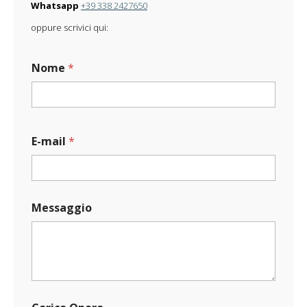
Whatsapp
+39 338 2427650
oppure scrivici qui:
Nome
*
*
E-mail
*
C
a
r
i
c
Messaggio
a
N
o
m
e