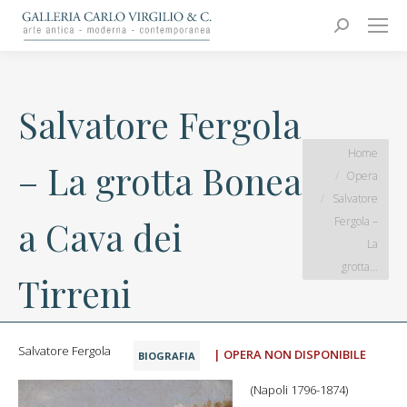
Carlo Virgilio & C.
Arte moderna e contemporanea
Search:
Salvatore Fergola
You are here:
Home
– La grotta Bonea
Opera
Salvatore
Fergola –
a Cava dei
La
grotta…
Tirreni
Salvatore Fergola
| OPERA NON DISPONIBILE
BIOGRAFIA
(Napoli 1796-1874)