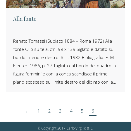
Alla fonte
Renato Tomassi (Subiaco 1884 – Roma 1972) Alla
fonte Olio su tela, cm. 99 x 139 Siglato e datato sul
bordo inferiore destro: R. T. 1932 Bibliografia: E. M.
Eleuteri 1986, p. 27 Tagliata dal bordo del quadro la
figura femminile con la conca scandisce il primo
piano scosceso sul limite destro del dipinto con la…
←
1
2
3
4
5
6
© Copyright 2017 Carlo Virgilio & C.