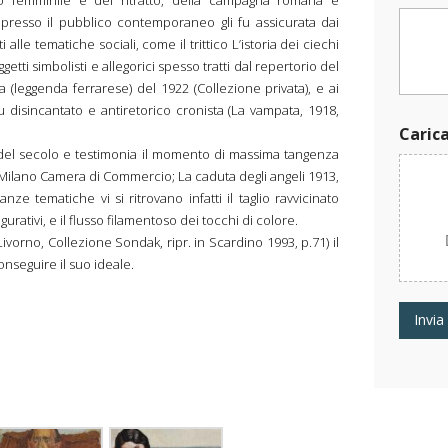
o femminile e del ritratto, della campagna romana e
i
tà presso il pubblico contemporaneo gli fu assicurata dai
l
alle tematiche sociali, come il trittico L’istoria dei ciechi
M
getti simbolisti e allegorici spesso tratti dal repertorio del
e
(leggenda ferrarese) del 1922 (Collezione privata), e ai
s
s
fu disincantato e antiretorico cronista (La vampata, 1918,
a
Caric
g
o del secolo e testimonia il momento di massima tangenza
g
7, Milano Camera di Commercio; La caduta degli angeli 1913,
i
e tematiche vi si ritrovano infatti il taglio ravvicinato
o
rativi, e il flusso filamentoso dei tocchi di colore.
(Livorno, Collezione Sondak, ripr. in Scardino 1993, p.71) il
conseguire il suo ideale.
Invia