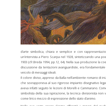
d’arte simbolica, chiara e semplice e con rappresentazion
un’intervista a Piero Scarpa nel 1928, sintetizzando una poet
1903 (cfr.Breda 1994, pp.12, 64). Nella sua produzione la coe
discussione da tentazioni avanguardiste, era fondamentale r
veicolo di messaggi ideali.
Il colore diviso, appreso da Balla nell’ambiente romano di in
che sovrapponeva al suo rigoroso impianto disegnativo legat
aveva infatti seguito le lezioni di Morelli e Cammarano. Com
simbolista della sua ispirazione, la tecnica divisionista non 
come lirico mezzo di espressione dello stato d’animo.