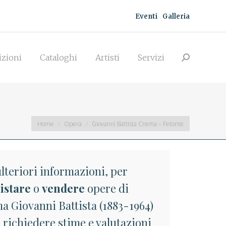
Eventi
Galleria
zioni
Cataloghi
Artisti
Servizi
Search:
izioni
Cataloghi
Artisti
Servizi
Search:
You are here:
Home
Opera
Giovanni Battista Crema – Fetonte
lteriori informazioni, per
istare
o
vendere
opere di
a Giovanni Battista (1883-1964)
 richiedere stime e valutazioni