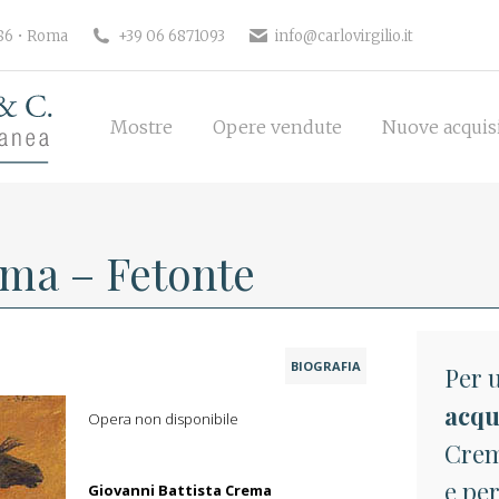
186 • Roma
+39 06 6871093
info@carlovirgilio.it
Mostre
Opere vendute
Nuove acquisi
Mostre
Opere vendute
Nuove acquis
ema – Fetonte
BIOGRAFIA
Per u
acqu
Opera non disponibile
Crem
e per
Giovanni Battista Crema