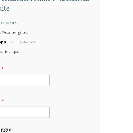
uite
 06 6871093
o@carlovirgilio.it
app
+39 338 2427650
crivici qui:
e
*
l
*
ggio