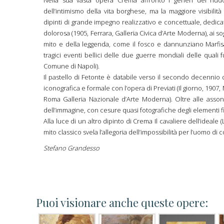
Nella sua vasta opera Crema affrontò i generi del nud
dell’intimismo della vita borghese, ma la maggiore visibili
dipinti di grande impegno realizzativo e concettuale, dedicati 
dolorosa (1905, Ferrara, Galleria Civica d’Arte Moderna), ai sog
mito e della leggenda, come il fosco e dannunziano Marfisa 
tragici eventi bellici delle due guerre mondiali delle quali 
Comune di Napoli).
Il pastello di Fetonte è databile verso il secondo decenni
iconografica e formale con l’opera di Previati (Il giorno, 190
Roma Galleria Nazionale d’Arte Moderna). Oltre alle assonanz
dell’immagine, con cesure quasi fotografiche degli elementi figu
Alla luce di un altro dipinto di Crema Il cavaliere dell’ideale 
mito classico svela l’allegoria dell’impossibilità per l’uomo di 
Stefano Grandesso
Puoi visionare anche queste opere: