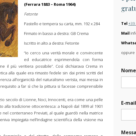
(Ferrara 1883 – Roma 1964)
grat
Fetonte
Tel
+39
Pastello e tempera su carta, mm. 192 x 284
Mail
inf
Firmato in basso a destra: GB Crema
Whats
Iscritto in alto a destra: Fetonte
oppure s
“Io cerco una verità morale e convincente
ed educatrice esprimendola con forma
M
e il più veritiera possibile”. Così dichiarava Crema in
Nom
e
ica alla quale era rimasto fedele sin dai primi scritti del
s
renza all’organicità del naturalismo verista, mai messa in
s
equisito a far sì che la pittura si facesse comprensibile
a
g
izio secolo di Lionne, Noci, Innocenti, era come una pelle
g
E-mai
i
o alla tradizione ottocentesca: a Napoli dal 1899 al 1901
o
e nel conterraneo Previati, al quale guardò nella matrice
E
veniva impiegata nell’indagine scientifica della visione ma
-
m
Messa
a