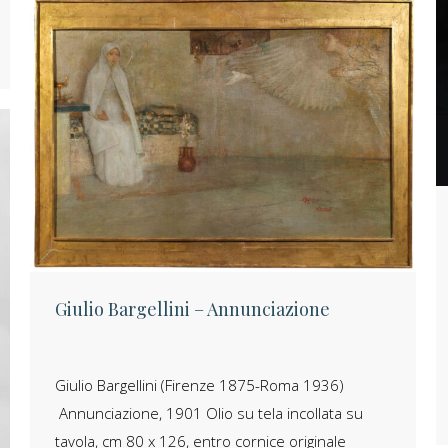
Giulio Bargellini – Annunciazione
Giulio Bargellini (Firenze 1875-Roma 1936)
Annunciazione, 1901 Olio su tela incollata su
tavola, cm 80 x 126, entro cornice originale