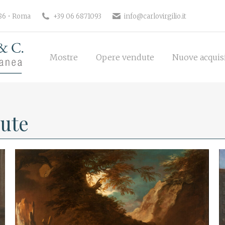
186 • Roma
+39 06 6871093
info@carlovirgilio.it
Mostre
Opere vendute
Nuove acquisi
Mostre
Opere vendute
Nuove acquis
ute