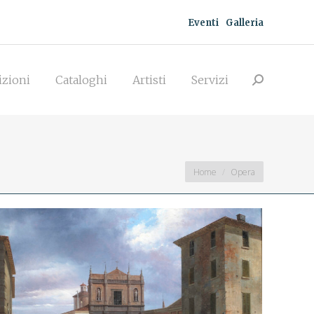
Eventi
Galleria
zioni
Cataloghi
Artisti
Servizi
Search:
izioni
Cataloghi
Artisti
Servizi
Search:
You are here:
Home
Opera