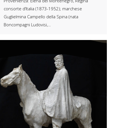
Provenienza: Elena del Montenegro, Regina
consorte d’Italia (1873-1952); marchese
Guglielmina Campello della Spina (nata
Boncompagni Ludovisi,…