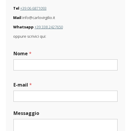
Tel
+39 06 6871093
Mail
info@carlovirgilio.it
Whatsapp
+39 338 2427650
oppure scrivici qui:
Nome
*
E-mail
*
C
Messaggio
a
r
i