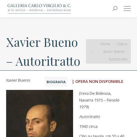
Carlo Virgilio & C.
Arte moderna e contemporanea
Search:
Xavier Bueno
You are here:
Home
Opera
Xavier Bueno –
– Autoritratto
Autoritratto
Xavier Bueno
| OPERA NON DISPONIBILE
BIOGRAFIA
(Vera De Bidesoa,
Navarra 1915 – Fiesole
1979)
Autoritratto
1943 circa
Olio su tavola, cm 55 x 40