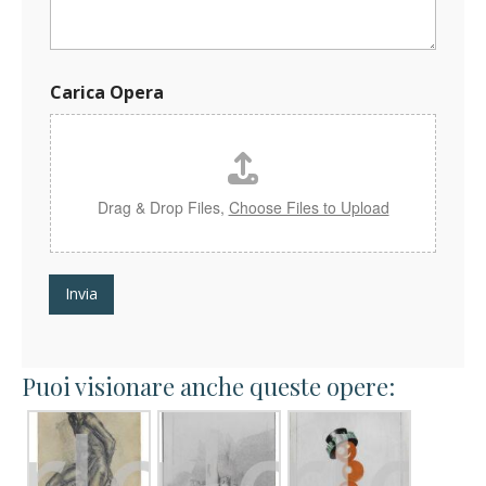
c
a
M
e
s
Carica Opera
s
a
g
g
i
o
Drag & Drop Files,
Choose Files to Upload
O
p
e
r
Invia
a
Puoi visionare anche queste opere: