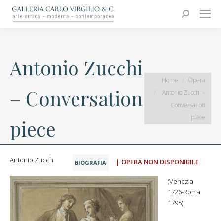
Carlo Virgilio & C.
Arte moderna e contemporanea
Search:
Antonio Zucchi
You are here:
Home
Opera
– Conversation
Antonio Zucchi –
Conversation
piece
piece
Antonio Zucchi
| OPERA NON DISPONIBILE
BIOGRAFIA
(Venezia
1726-Roma
1795)