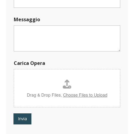
*
Messaggio
M
e
s
s
a
g
g
i
Carica Opera
o
N
o
m
e
Drag & Drop Files,
Choose Files to Upload
Invia