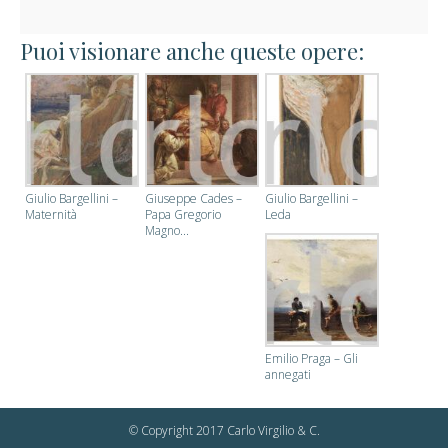
Puoi visionare anche queste opere:
Giulio Bargellini –
Giuseppe Cades –
Giulio Bargellini –
Maternità
Papa Gregorio
Leda
Magno...
Emilio Praga – Gli
annegati
© Copyright 2017 Carlo Virgilio & C.