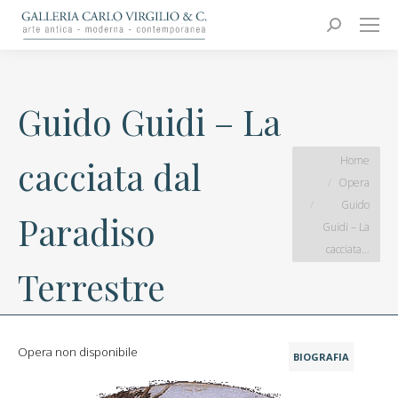
Carlo Virgilio & C.
Arte moderna e contemporanea
Search:
Guido Guidi – La
You are here:
Home
cacciata dal
Opera
Guido
Paradiso
Guidi – La
cacciata…
Terrestre
Opera non disponibile
BIOGRAFIA