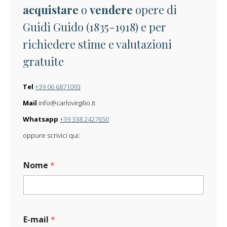
acquistare
o
vendere
opere di
Guidi Guido (1835-1918) e per
richiedere stime e valutazioni
gratuite
Tel
+39 06 6871093
Mail
info@carlovirgilio.it
Whatsapp
+39 338 2427650
oppure scrivici qui:
Nome
*
M
E-mail
*
e