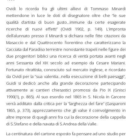
Ovidi lo ricorda fra gli ultimi allievi di Tommaso Minardi
mettendone in luce le doti di disegnatore oltre che “le sue
qualità d’artista di buon gusto…immune da certe esagerate
ricerche di nuovi effetti” (Ovidi 1902, p. 149). L’impronta
dell’alunnato presso il Minardi si dichiara nelle fitte citazioni da
Masaccio e dal Quattrocento fiorentino che caratterizzano la
Cacciata dal Paradiso terrestre nonostante trapeli nelle figure dei
due progenitori biblici una ricerca di verità portata avanti negli
anni Sessanta del XIX secolo ad esempio da Cesare Mariani.
Fortunato ritrattista, conosciuto sul mercato inglese, e ricordato
da Ovidi per la “sua valentia…nella esecuzione di belli paesaggi”,
Guidi si dedicò anche alla grande decorazione partecipando
attivamente ai cantieri chiesastici promossi da Pio IX (Gnisci
1990(1), p. 865). Al suo esordio nel 1865 in S. Nicola in Carcere
verrà additato dalla critica per la “larghezza del fare” (Gasparoni
1865, p. 373), apprezzamento che gli valse il coinvolgimento in
altre imprese di quegli anni fra cui la decorazione della cappella
di S.Stefano e della navata di S.Andrea della Valle.
La centinatura del cartone esposto fa pensare ad uno studio per