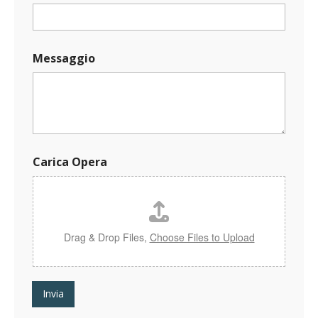
s
s
a
g
Messaggio
g
i
o
*
C
a
r
i
Carica Opera
c
a
Drag & Drop Files,
Choose Files to Upload
Invia