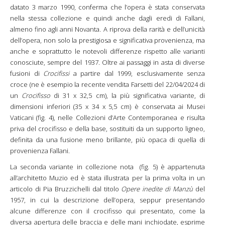
datato 3 marzo 1990, conferma che l’opera è stata conservata
nella stessa collezione e quindi anche dagli eredi di Fallani,
almeno fino agli anni Novanta. A riprova della rarità e dell’unicità
dell’opera, non solo la prestigiosa e significativa provenienza, ma
anche e soprattutto le notevoli differenze rispetto alle varianti
conosciute, sempre del 1937. Oltre ai passaggi in asta di diverse
fusioni di
Crocifissi
a partire dal 1999, esclusivamente senza
croce (ne è esempio la recente vendita Farsetti del 22/04/2024 di
un
Crocifisso
di 31 x 32,5 cm), la più significativa variante, di
dimensioni inferiori (35 x 34 x 5,5 cm) è conservata ai Musei
Vaticani (fig. 4), nelle Collezioni d’Arte Contemporanea e risulta
priva del crocifisso e della base, sostituiti da un supporto ligneo,
definita da una fusione meno brillante, più opaca di quella di
provenienza Fallani.
La seconda variante in collezione nota (fig. 5) è appartenuta
all’architetto Muzio ed è stata illustrata per la prima volta in un
articolo di Pia Bruzzichelli dal titolo
Opere inedite di Manzù
del
1957, in cui la descrizione dell’opera, seppur presentando
alcune differenze con il crocifisso qui presentato, come la
diversa apertura delle braccia e delle mani inchiodate, esprime