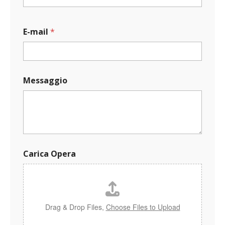
E-mail
*
Messaggio
N
Carica Opera
o
m
e
C
a
r
Drag & Drop Files,
Choose Files to Upload
i
c