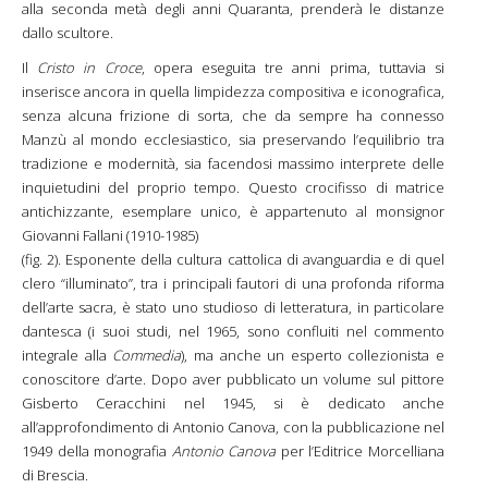
alla seconda metà degli anni Quaranta, prenderà le distanze
dallo scultore.
Il
Cristo in Croce
, opera eseguita tre anni prima, tuttavia si
inserisce ancora in quella limpidezza compositiva e iconografica,
senza alcuna frizione di sorta, che da sempre ha connesso
Manzù al mondo ecclesiastico, sia preservando l’equilibrio tra
tradizione e modernità, sia facendosi massimo interprete delle
inquietudini del proprio tempo. Questo crocifisso di matrice
antichizzante, esemplare unico, è appartenuto al monsignor
Giovanni Fallani (1910-1985)
(fig. 2). Esponente della cultura cattolica di avanguardia e di quel
clero “illuminato”, tra i principali fautori di una profonda riforma
dell’arte sacra, è stato uno studioso di letteratura, in particolare
dantesca (i suoi studi, nel 1965, sono confluiti nel commento
integrale alla
Commedia
), ma anche un esperto collezionista e
conoscitore d’arte. Dopo aver pubblicato un volume sul pittore
Gisberto Ceracchini nel 1945, si è dedicato anche
all’approfondimento di Antonio Canova, con la pubblicazione nel
1949 della monografia
Antonio Canova
per l’Editrice Morcelliana
di Brescia.