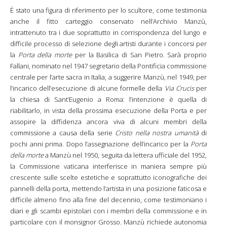
È stato una figura di riferimento per lo scultore, come testimonia
anche il fitto carteggio conservato nell’Archivio Manzù,
intrattenuto tra i due soprattutto in corrispondenza del lungo e
difficile processo di selezione degli artisti durante i concorsi per
la
Porta della morte
per la Basilica di San Pietro. Sarà proprio
Fallani, nominato nel 1947 segretario della Pontificia commissione
centrale per l’arte sacra in Italia, a suggerire Manzù, nel 1949, per
l’incarico dell’esecuzione di alcune formelle della
Via Crucis
per
la chiesa di Sant’Eugenio a Roma: l’intenzione è quella di
riabilitarlo, in vista della prossima esecuzione della Porta e per
assopire la diffidenza ancora viva di alcuni membri della
commissione a causa della serie
Cristo nella nostra umanità
di
pochi anni prima. Dopo l’assegnazione dell’incarico per la
Porta
della morte
a Manzù nel 1950, seguita da lettera ufficiale del 1952,
la Commissione vaticana interferisce in maniera sempre più
crescente sulle scelte estetiche e soprattutto iconografiche dei
pannelli della porta, mettendo l’artista in una posizione faticosa e
difficile almeno fino alla fine del decennio, come testimoniano i
diari e gli scambi epistolari con i membri della commissione e in
particolare con il monsignor Grosso. Manzù richiede autonomia