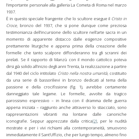
l’importante personale alla galleria La Cometa di Roma nel marzo
1937.
È in questo speciale frangente che lo scultore esegue il
Cristo in
Croce
, bronzo del 1937, che si pone dunque come preziosa
testimonianza dell’incursione dello scultore nell’arte sacra in un
momento di apparente distacco dalle esigenze compositive
prettamente liturgiche e appena prima della creazione delle
formelle che tanto scalpore diffonderanno tra gli scranni dei
prelati. Se il rapporto di Manzù con il mondo cattolico poteva
dirsi già solido all’inizio degli anni Trenta, la realizzazione a partire
dal 1940 del ciclo intitolato
Cristo nella nostra umanità
, costituito
da una serie di bassorilievi in bronzo dedicati al tema della
passione e della crocifissione (fig. 1), avrebbe certamente
danneggiato tale legame. Le formelle, avvolte da tragico
parossismo espressivo – in linea con il dramma delle guerra
appena iniziata – raggiunto anche attraverso lo stiacciato, sono
rappresentazioni vibranti ma lontane dalle canoniche
iconografie. Seppur apprezzate dalla critica
[2]
, per le nudità
mostrate e per i vivi richiami alla contemporaneità, smuovono
immediatamente il Sant’Uffizio, che per lungo tempo, almeno fino