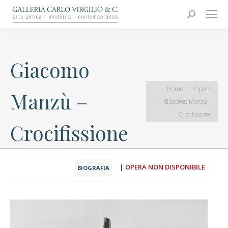
Carlo Virgilio & C.
Arte moderna e contemporanea
Search:
Giacomo
You are here:
Home
Opera
Manzù –
Giacomo Manzù –
Crocifissione
Crocifissione
| OPERA NON DISPONIBILE
BIOGRAFIA