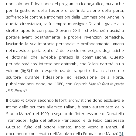
non solo per l’ideazione del programma iconografico, ma anche
per la gestione della fusione e dell’installazione della porta,
soffrendo le continue intromissioni della Commissione. Anche in
questa circostanza, sarà sempre monsignor Fallani – grazie allo
stretto rapporto con papa Giovanni XXIII – che Manzù riuscirà a
portare avanti positivamente le proprie invenzioni tematiche,
lasciando la sua impronta personale e profondamente umana
nel maestoso portale, al di là delle esclusive esegesi dogmatiche
e dottrinali che avrebbe preteso la commissione. Questo
periodo sarà così intenso per entrambi, che Fallani narrerà in un
volume (fig.3) l’intera esperienza del rapporto di amicizia con lo
scultore durante l’ideazione ed esecuzione della Porta,
pubblicato anni dopo, nel 1980, con Capitol:
Manzù farà le porte
di S
.
Pietro?
Il
Cristo in Croce
, secondo le fonti archivistiche dono esclusivo e
intimo dello scultore all’amico Fallani, è stato autenticato dallo
Studio Manzù nel 1990, a seguito dell’intercessione di Donatella
Trombadori, figlia del pittore Francesco, e di Fabio Carapezza
Guttuso, figlio del pittore Renato, molto vicino a Manzù. Il
documento conservato nell’Archivio della Fondazione Manzù
[3]
,