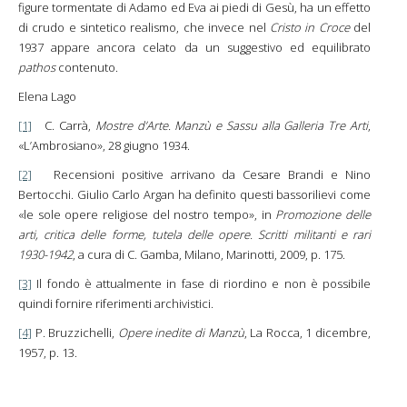
figure tormentate di Adamo ed Eva ai piedi di Gesù, ha un effetto
di crudo e sintetico realismo, che invece nel
Cristo in Croce
del
1937 appare ancora celato da un suggestivo ed equilibrato
pathos
contenuto.
Elena Lago
[1]
C. Carrà,
Mostre d’Arte. Manzù e Sassu alla Galleria Tre Arti
,
«L’Ambrosiano», 28 giugno 1934.
[2]
Recensioni positive arrivano da Cesare Brandi e Nino
Bertocchi. Giulio Carlo Argan ha definito questi bassorilievi come
«le sole opere religiose del nostro tempo», in
Promozione delle
arti, critica delle forme, tutela delle opere. Scritti militanti e rari
1930-1942
, a cura di C. Gamba, Milano, Marinotti, 2009, p. 175.
[3]
Il fondo è attualmente in fase di riordino e non è possibile
quindi fornire riferimenti archivistici.
[4]
P. Bruzzichelli,
Opere inedite di Manzù
, La Rocca, 1 dicembre,
1957, p. 13.