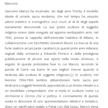
Manzoni.
Giacomo Manzù ha incarnato, sin dagli anni Trenta, il modello
ideale di un’arte sacra moderna, che nel tempo ha assunto
valore estetico e iconografico
tout court
, al di là degli aspetti
meramente devozionali. Le sue prime sculture di soggetto
religioso erano state eseguite ad appena ventiquattro anni, nel
1932, presso la cappella dell’Università Cattolica di Milano, in
collaborazione con l’architetto Giovanni Muzio. La traccia di una
forte matrice arcaizzante caratterizza questi primi anni milanesi,
segnati dalla vicinanza a Edoardo Persico e dalla prestigiosa
pubblicazione di alcune sue opere nella rivista «Domus». A
seguito di questa primissima fase in cui Manzù, secondo le
parole di Carrà «sa trarre le sue migliori risorse quando si
dedicata alla scultura di soggetto religioso»
[1]
, lo scultore, nel
biennio 1934-1936 sembra abbandonare l’arte sacra per
dedicarsi a soggetti femminili, approdando a un lirismo ritmato e a
un modellato compendiario che si rivela in sculture come
La
dormiente
e
Donna che si pettina
. A coronamento di questa
svolta in direzione di uno sperimentalismo stilistico e tematico,
dopo un significativo viaggio a Parigi con Aligi Sassu, Manzù tiene