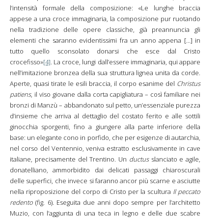
l’intensità formale della composizione: «Le lunghe braccia
appese a una croce immaginaria, la composizione pur ruotando
nella tradizione delle opere classiche, già preannuncia gli
elementi che saranno evidentissimi fra un anno appena […] in
tutto quello sconsolato donarsi che esce dal Cristo
crocefisso»
[4]
. La croce, lungi dall’essere immaginaria, qui appare
nell’imitazione bronzea della sua struttura lignea unita da corde.
Aperte, quasi tirate le esili braccia, il corpo esanime del
Christus
patiens
, il viso giovane dalla corta capigliatura – così familiare nei
bronzi di Manzù – abbandonato sul petto, un’essenziale purezza
d’insieme che arriva al dettaglio del costato ferito e alle sottili
ginocchia sporgenti, fino a giungere alla parte inferiore della
base: un elegante cono in porfido, che per esigenze di autarchia,
nel corso del Ventennio, veniva estratto esclusivamente in cave
italiane, precisamente del Trentino. Un
ductus
slanciato e agile,
donatelliano, ammorbidito dai delicati passaggi chiaroscurali
delle superfici, che invece si faranno ancor più scarne e asciutte
nella riproposizione del corpo di Cristo per la scultura
Il peccato
redento
(fig. 6). Eseguita due anni dopo sempre per l’architetto
Muzio, con l’aggiunta di una teca in legno e delle due scabre