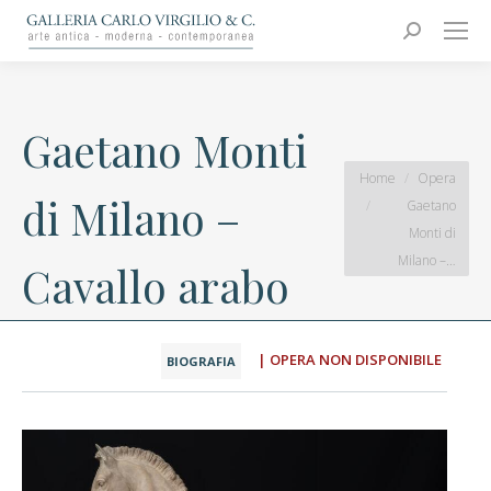
Carlo Virgilio & C.
Arte moderna e contemporanea
Search:
Gaetano Monti
You are here:
Home
Opera
di Milano –
Gaetano
Monti di
Milano –…
Cavallo arabo
| OPERA NON DISPONIBILE
BIOGRAFIA