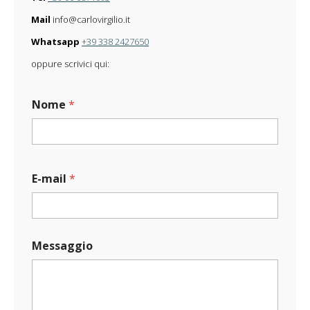
Mail
info@carlovirgilio.it
Whatsapp
+39 338 2427650
oppure scrivici qui:
Nome
*
E-mail
*
O
Messaggio
p
e
r
a
O