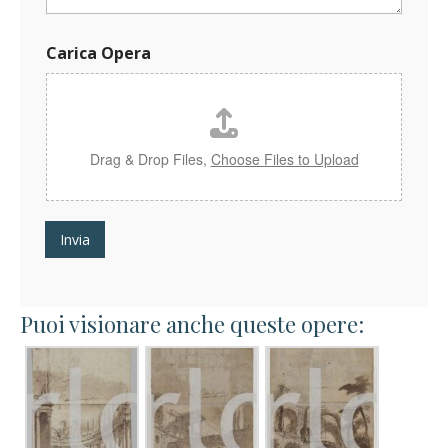
p
e
r
Carica Opera
a
N
o
m
e
Drag & Drop Files,
Choose Files to Upload
Invia
Puoi visionare anche queste opere: