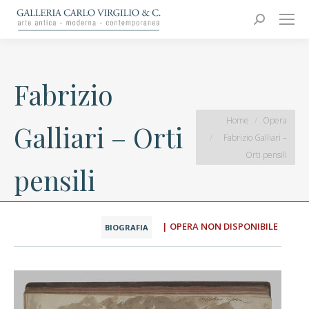
Carlo Virgilio & C.
Arte moderna e contemporanea
Search:
Fabrizio
You are here:
Home
Opera
Galliari – Orti
Fabrizio Galliari –
Orti pensili
pensili
| OPERA NON DISPONIBILE
BIOGRAFIA