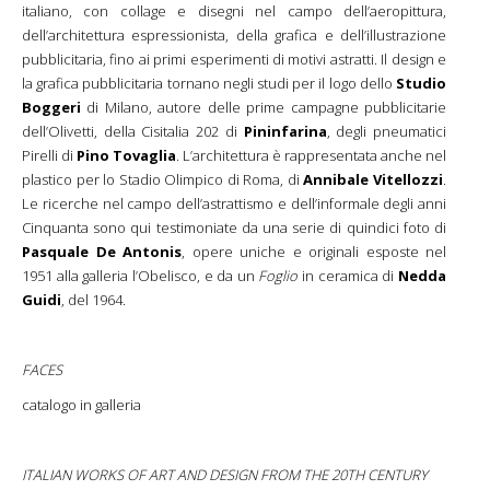
italiano, con collage e disegni nel campo dell’aeropittura,
dell’architettura espressionista, della grafica e dell’illustrazione
pubblicitaria, fino ai primi esperimenti di motivi astratti. Il design e
la grafica pubblicitaria tornano negli studi per il logo dello
Studio
Boggeri
di Milano, autore delle prime campagne pubblicitarie
dell’Olivetti, della Cisitalia 202 di
Pininfarina
, degli pneumatici
Pirelli di
Pino Tovaglia
. L’architettura è rappresentata anche nel
plastico per lo Stadio Olimpico di Roma, di
Annibale Vitellozzi
.
Le ricerche nel campo dell’astrattismo e dell’informale degli anni
Cinquanta sono qui testimoniate da una serie di quindici foto di
Pasquale De Antonis
, opere uniche e originali esposte nel
1951 alla galleria l’Obelisco, e da un
Foglio
in ceramica di
Nedda
Guidi
, del 1964.
FACES
catalogo in galleria
ITALIAN WORKS OF ART AND DESIGN FROM THE 20TH CENTURY