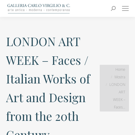
Carlo Virgilio & C.
Arte moderna e contemporanea
Search:
LONDON ART
WEEK – Faces /
You are here:
Home
Italian Works of
Mostra
LONDON
ART
Art and Design
WEEK –
Faces…
from the 20th
Century