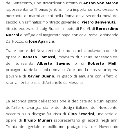
del Settecento, uno straordinario ritratto di
Anton von Maron
rappresentante Thomas Jenkins, il più importante
connoisseur
e
mercante di marmi antichi nella Roma della seconda metà del
secolo, un raffinatissimo ritratto giovanile di
Pietro Benvenuti
, il
ritratto equestre di Luigi Braschi, nipote di Pio VI, di
Bernardino
Nocchi
e l’effigie del magistrato napoleonico a Roma Ferdinando
Dal Pozzo, di
Josè Aparicio
.
Tra le opere del Novecento vi sono alcuni capolavori, come le
opere di
Renato Tomassi
, imbevuto di cultura secessionista,
del surrealista
Alberto Savinio
o di
Roberto Melli
,
protagonista della scuola romana. Conclude la mostra un’opera
giovanile di
Xavier Bueno
, in grado di emulare con effetti di
straniamento lo stile di Antonello da Messina.
La seconda parte dell’esposizione è dedicata ad alcuni episodi
dell’arte di avanguardia e del design italiano del Novecento.
Accanto a un disegno futurista di
Gino Severini
, una serie di
opere di
Bruno Munari
rappresentano gli esordi negli anni
Trenta del geniale e poliforme protagonista del Novecento