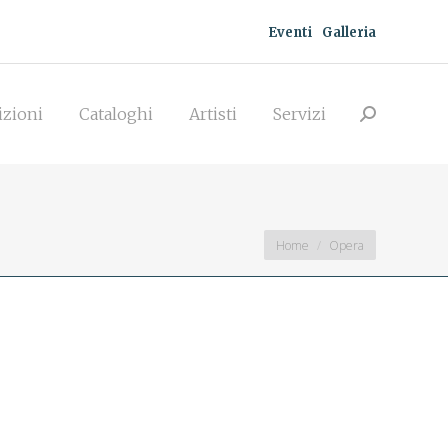
Eventi
Galleria
zioni
Cataloghi
Artisti
Servizi
Search:
izioni
Cataloghi
Artisti
Servizi
Search:
You are here:
Home
Opera