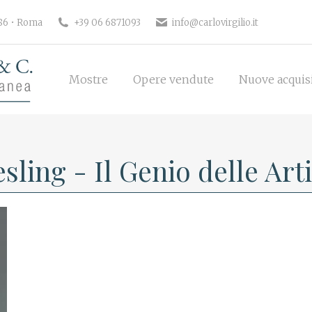
186 • Roma
+39 06 6871093
info@carlovirgilio.it
Mostre
Opere vendute
Nuove acquisi
Mostre
Opere vendute
Nuove acquis
sling - Il Genio delle Arti