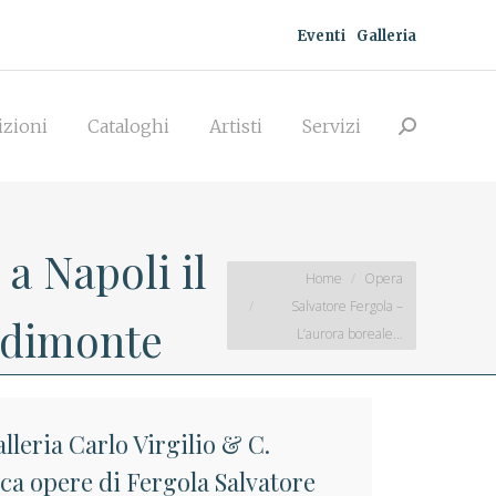
Eventi
Galleria
zioni
Cataloghi
Artisti
Servizi
Search:
izioni
Cataloghi
Artisti
Servizi
Search:
a Napoli il
You are here:
Home
Opera
Salvatore Fergola –
podimonte
L’aurora boreale…
lleria Carlo Virgilio & C.
rca opere di Fergola Salvatore