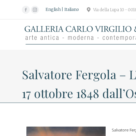
English
Italiano
Via della Lupa 10 • 00
Facebook
Instagram
page
page
opens
opens
in
in
new
new
window
window
Salvatore Fergola – L
17 ottobre 1848 dall
Salvatore Fer