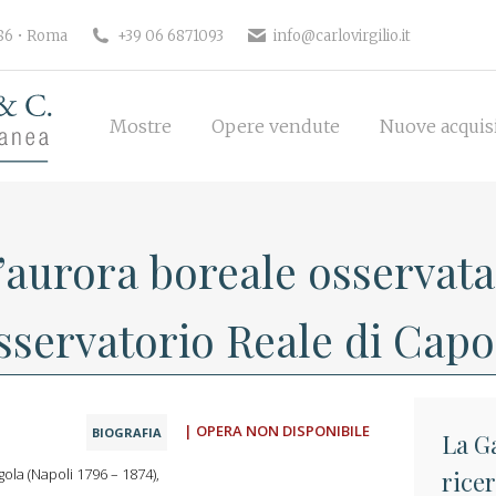
186 • Roma
+39 06 6871093
info@carlovirgilio.it
Mostre
Opere vendute
Nuove acquisi
Mostre
Opere vendute
Nuove acquis
’aurora boreale osservata 
’Osservatorio Reale di Ca
| OPERA NON DISPONIBILE
BIOGRAFIA
La Ga
gola (Napoli 1796 – 1874),
rice