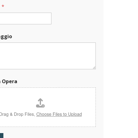
l
*
ggio
a Opera
Drag & Drop Files,
Choose Files to Upload