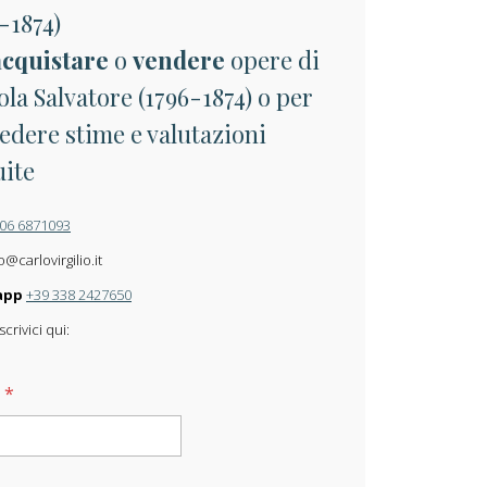
-1874)
acquistare
o
vendere
opere di
la Salvatore (1796-1874) o per
edere stime e valutazioni
uite
 06 6871093
o@carlovirgilio.it
app
+39 338 2427650
crivici qui:
e
*