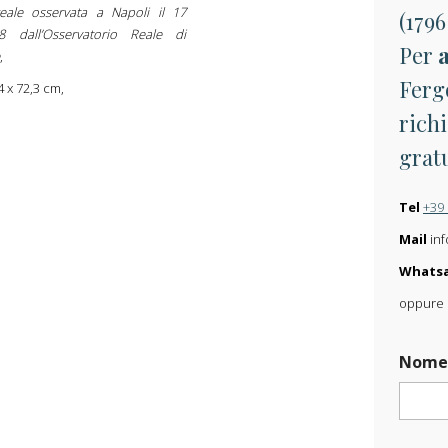
eale osservata a Napoli il 17
(1796
8 dall’Osservatorio Reale di
Per
,
Fergo
4 x 72,3 cm,
richi
grat
Tel
+39
Mail
inf
Whats
oppure s
C
Nom
a
r
i
c
a