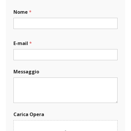
Nome
*
E-mail
*
*
Messaggio
C
a
r
i
c
a
C
a
Carica Opera
r
i
c