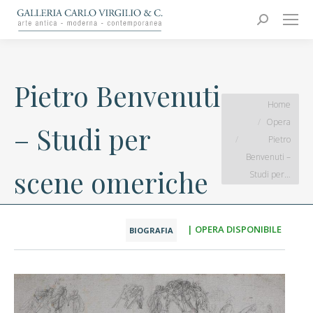
Carlo Virgilio & C.
Arte moderna e contemporanea
Search:
Pietro Benvenuti
You are here:
Home
Opera
– Studi per
Pietro
Benvenuti –
scene omeriche
Studi per…
| OPERA DISPONIBILE
BIOGRAFIA