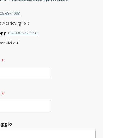
 06 6871093
o@carlovirgilio.it
app
+39 338 2427650
crivici qui:
e
*
l
*
ggio