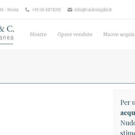
186 • Roma
+39 06 6871093
info@carlovirgilio.it
Mostre
Opere vendute
Nuove acquisi
Mostre
Opere vendute
Nuove acquis
Per u
acqu
Nudo
stime