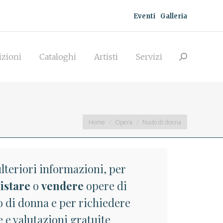
Eventi
Galleria
zioni
Cataloghi
Artisti
Servizi
Search:
izioni
Cataloghi
Artisti
Servizi
Search:
You are here:
Home
Opera
Nudo di donna
lteriori informazioni, per
istare
o
vendere
opere di
 di donna e per richiedere
 e valutazioni gratuite