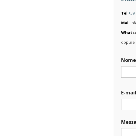
Tel
+39
Mail
inf
Whats
oppure s
Nom
E-mai
*
Messa
*
N
o