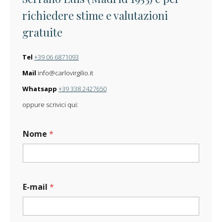
richiedere stime e valutazioni
gratuite
Tel
+39 06 6871093
Mail
info@carlovirgilio.it
Whatsapp
+39 338 2427650
oppure scrivici qui:
Nome
*
M
E-mail
*
e
s
s
a