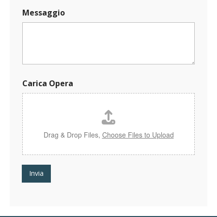
g
Messaggio
g
i
o
C
a
r
i
c
Carica Opera
a
O
p
e
r
a
Drag & Drop Files,
Choose Files to Upload
Invia