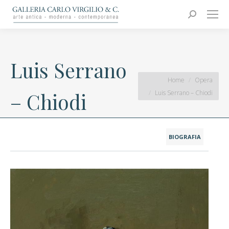
Carlo Virgilio & C.
Arte moderna e contemporanea
Search:
Luis Serrano
You are here:
Home
Opera
Luis Serrano – Chiodi
– Chiodi
BIOGRAFIA