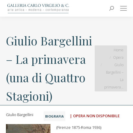
Carlo Virgilio & C.
Arte moderna e contemporanea
Search:
Giulio Bargellini
You are here:
Home
– La primavera
Opera
Giulio
Bargellini –
(una di Quattro
La
primavera…
Stagioni)
Giulio Bargellini
| OPERA NON DISPONIBILE
BIOGRAFIA
(Firenze 1875-Roma 1936)