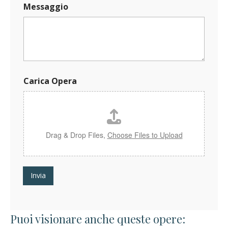
Messaggio
O
Carica Opera
p
e
r
a
*
C
Drag & Drop Files,
Choose Files to Upload
a
r
i
c
Invia
a
Puoi visionare anche queste opere: