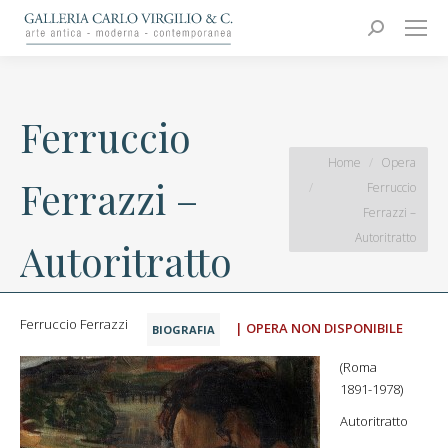
Carlo Virgilio & C.
Arte moderna e contemporanea
Search:
Ferruccio
You are here:
Home
Opera
Ferrazzi –
Ferruccio
Ferrazzi –
Autoritratto
Autoritratto
Ferruccio Ferrazzi
| OPERA NON DISPONIBILE
BIOGRAFIA
(Roma
1891-1978)
Autoritratto