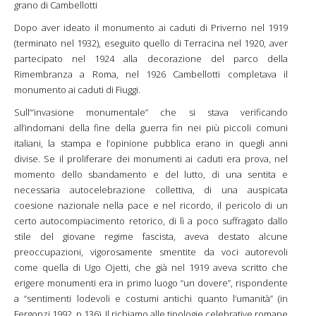
grano di Cambellotti
Dopo aver ideato il monumento ai caduti di Priverno nel 1919
(terminato nel 1932), eseguito quello di Terracina nel 1920, aver
partecipato nel 1924 alla decorazione del parco della
Rimembranza a Roma, nel 1926 Cambellotti completava il
monumento ai caduti di Fiuggi.
Sull’“invasione monumentale” che si stava verificando
all’indomani della fine della guerra fin nei più piccoli comuni
italiani, la stampa e l’opinione pubblica erano in quegli anni
divise. Se il proliferare dei monumenti ai caduti era prova, nel
momento dello sbandamento e del lutto, di una sentita e
necessaria autocelebrazione collettiva, di una auspicata
coesione nazionale nella pace e nel ricordo, il pericolo di un
certo autocompiacimento retorico, di lì a poco suffragato dallo
stile del giovane regime fascista, aveva destato alcune
preoccupazioni, vigorosamente smentite da voci autorevoli
come quella di Ugo Ojetti, che già nel 1919 aveva scritto che
erigere monumenti era in primo luogo “un dovere”, rispondente
a “sentimenti lodevoli e costumi antichi quanto l’umanità” (in
Fergonzi 1992, p.136). Il richiamo alle tipologie celebrative romane