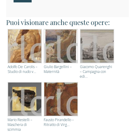
e
r
a
Puoi visionare anche queste opere:
Adolfo De Carolis –
Giulio Bargellini –
Giacomo Quarenghi
Studio di nudo v...
Maternità
– Campagna con
edi...
Mario Restelli –
Fausto Pirandello –
Maschera di
Ritratto di Virg...
scimmia