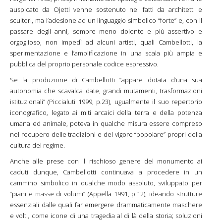
auspicato da Ojetti venne sostenuto nei fatti da architetti e
scultori, ma l’adesione ad un linguaggio simbolico “forte” e, con il
passare degli anni, sempre meno dolente e più assertivo e
orgoglioso, non impedì ad alcuni artisti, quali Cambellotti, la
sperimentazione e l’amplificazione in una scala più ampia e
pubblica del proprio personale codice espressivo.
Se la produzione di Cambellotti “appare dotata d’una sua
autonomia che scavalca date, grandi mutamenti, trasformazioni
istituzionali” (Piccialuti 1999, p.23), ugualmente il suo repertorio
iconografico, legato ai miti arcaici della terra e della potenza
umana ed animale, poteva in qualche misura essere compreso
nel recupero delle tradizioni e del vigore “popolare” propri della
cultura del regime.
Anche alle prese con il rischioso genere del monumento ai
caduti dunque, Cambellotti continuava a procedere in un
cammino simbolico in qualche modo assoluto, sviluppato per
“piani e masse di volumi” (Appella 1991, p.12), ideando strutture
essenziali dalle quali far emergere drammaticamente maschere
e volti, come icone di una tragedia al di là della storia; soluzioni