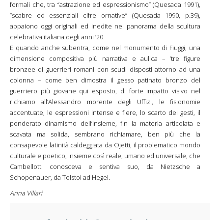
formali che, tra “astrazione ed espressionismo” (Quesada 1991),
“scabre ed essenziali cifre ornative” (Quesada 1990, p.39),
appaiono oggi originali ed inedite nel panorama della scultura
celebrativa italiana degli anni ‘20.
E quando anche subentra, come nel monumento di Fiuggi, una
dimensione compositiva più narrativa e aulica – ‘tre figure
bronzee di guerrieri romani con scudi disposti attorno ad una
colonna – come ben dimostra il gesso patinato bronzo del
guerriero più giovane qui esposto, di forte impatto visivo nel
richiamo all’Alessandro morente degli Uffizi, le fisionomie
accentuate, le espressioni intense e fiere, lo scarto dei gesti, il
ponderato dinamismo dell’insieme, fin la materia articolata e
scavata ma solida, sembrano richiamare, ben più che la
consapevole latinità caldeggiata da Ojetti, il problematico mondo
culturale e poetico, insieme così reale, umano ed universale, che
Cambellotti conosceva e sentiva suo, da Nietzsche a
Schopenauer, da Tolstoi ad Hegel.
Anna Villari