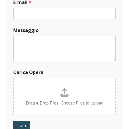
E-mail
*
Messaggio
C
Carica Opera
a
r
i
c
a
N
Drag & Drop Files,
Choose Files to Upload
o
m
e
O
Invia
p