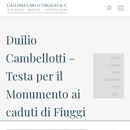
Carlo Virgilio & C.
Arte moderna e contemporanea
Search:
Duilio
Cambellotti –
You are here:
Home
Opera
Testa per il
Duilio
Cambellotti
– Testa
Monumento ai
per…
caduti di Fiuggi