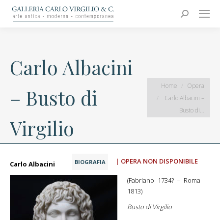
Carlo Virgilio & C.
Arte moderna e contemporanea
Search:
Carlo Albacini
You are here:
Home
Opera
– Busto di
Carlo Albacini –
Busto di…
Virgilio
| OPERA NON DISPONIBILE
BIOGRAFIA
Carlo Albacini
(Fabriano 1734? – Roma
1813)
Busto di Virgilio