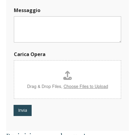
Messaggio
C
Carica Opera
a
r
i
c
a
O
Drag & Drop Files,
Choose Files to Upload
p
e
r
a
Invia
N
o
m
e