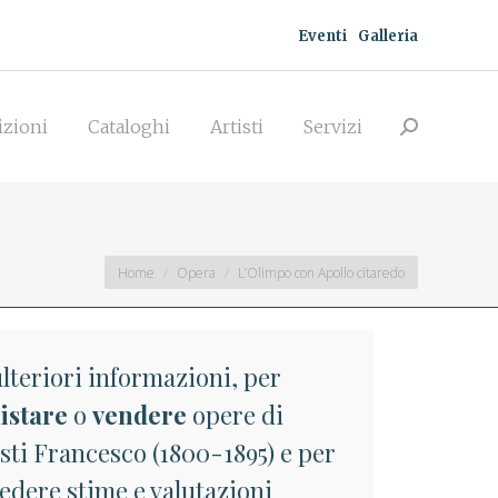
Eventi
Galleria
zioni
Cataloghi
Artisti
Servizi
Search:
izioni
Cataloghi
Artisti
Servizi
Search:
You are here:
Home
Opera
L’Olimpo con Apollo citaredo
lteriori informazioni, per
istare
o
vendere
opere di
sti Francesco (1800-1895) e per
edere stime e valutazioni