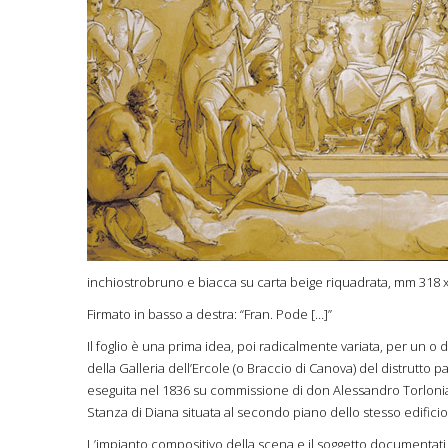
inchiostrobruno e biacca su carta beige riquadrata, mm 318 
Firmato in basso a destra: “Fran. Pode […]”
Il foglio è una prima idea, poi radicalmente variata, per un o 
della Galleria dell’Ercole (o Braccio di Canova) del distrutto
eseguita nel 1836 su commissione di don Alessandro Torlonia 
Stanza di Diana situata al secondo piano dello stesso edificio 
L’impianto compositivo della scena e il soggetto documentati