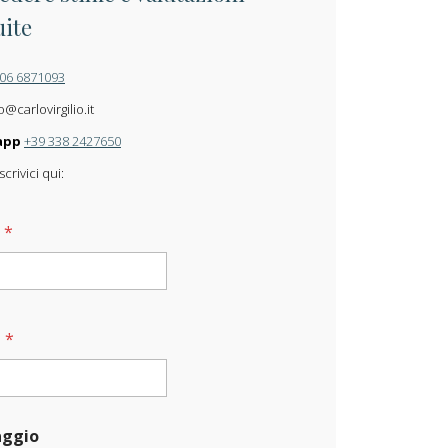
uite
 06 6871093
o@carlovirgilio.it
app
+39 338 2427650
crivici qui:
e
*
l
*
ggio