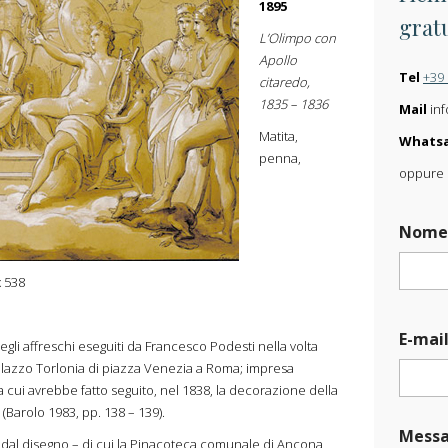
1895
grat
L’Olimpo con
Apollo
Tel
+39
citaredo,
1835 – 1836
Mail
inf
Matita,
Whats
penna,
oppure s
Nom
x 538
N
E-mai
o
degli affreschi eseguiti da Francesco Podesti nella volta
m
 palazzo Torlonia di piazza Venezia a Roma; impresa
e
cui avrebbe fatto seguito, nel 1838, la decorazione della
*
(Barolo 1983, pp. 138 – 139).
O
Messa
p
 dal disegno – di cui la Pinacoteca comunale di Ancona