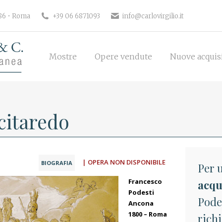
186 • Roma
+39 06 6871093
info@carlovirgilio.it
Mostre
Opere vendute
Nuove acquisi
Mostre
Opere vendute
Nuove acquis
citaredo
| OPERA NON DISPONIBILE
BIOGRAFIA
Per u
Francesco
acqu
Podesti
Pode
Ancona
1800 – Roma
richi