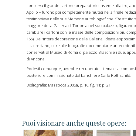
conserva il grande cartone preparatorio insieme all’altro, anch
Apollo – furono poi completamente mutati nella finale redaz
testimoniava nelle sue Memorie autobiografiche: “Restituitomi 
maggiore della Galleria di Torlonia nel suo palazzo; figurando
cambiare i cartoni con le masse delle composizioni più compatt
155). Dell’intera decorazione della Galleria, ideata apposita
Lica, restano, oltre alle fotografie documentarie antecedenti 
conservati al Museo di Roma di palazzo Braschi e i due, appu
di Ancona.
Podesti comunque, avrebbe recuperato il tema e la composizi
posteriore commissionato dal banchiere Carlo Rothschild.
Bibliografia: Mazzocca 2005a, p. 16, fig. 11; p. 21.
Puoi visionare anche queste opere: