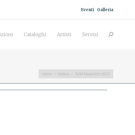
Eventi
Galleria
zioni
Cataloghi
Artisti
Servizi
Search:
izioni
Cataloghi
Artisti
Servizi
Search:
You are here:
Home
Mostra
Tefaf Maastricht 2023