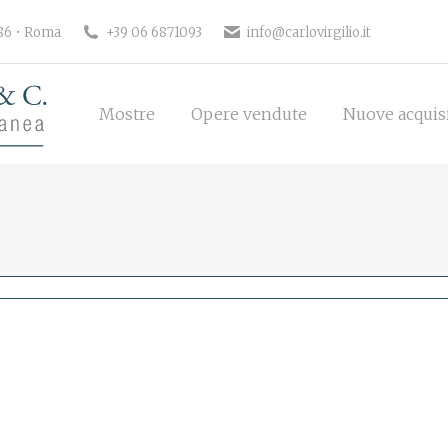
186 • Roma
+39 06 6871093
info@carlovirgilio.it
Mostre
Opere vendute
Nuove acquisi
Mostre
Opere vendute
Nuove acquis