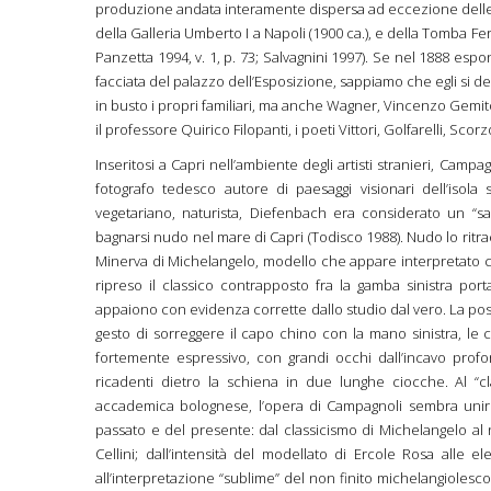
produzione andata interamente dispersa ad eccezione delle st
della Galleria Umberto I a Napoli (1900 ca.), e della Tomba Fer
Panzetta 1994, v. 1, p. 73; Salvagnini 1997). Se nel 1888 esp
facciata del palazzo dell’Esposizione, sappiamo che egli si ded
in busto i propri familiari, ma anche Wagner, Vincenzo Gemito,
il professore Quirico Filopanti, i poeti Vittori, Golfarelli, Scor
Inseritosi a Capri nell’ambiente degli artisti stranieri, Camp
fotografo tedesco autore di paesaggi visionari dell’isola su
vegetariano, naturista, Diefenbach era considerato un “san
bagnarsi nudo nel mare di Capri (Todisco 1988). Nudo lo ritra
Minerva di Michelangelo, modello che appare interpretato c
ripreso il classico contrapposto fra la gamba sinistra port
appaiono con evidenza corrette dallo studio dal vero. La pos
gesto di sorreggere il capo chino con la mano sinistra, le c
fortemente espressivo, con grandi occhi dall’incavo profond
ricadenti dietro la schiena in due lunghe ciocche. Al “cl
accademica bolognese, l’opera di Campagnoli sembra unire 
passato e del presente: dal classicismo di Michelangelo al
Cellini; dall’intensità del modellato di Ercole Rosa alle 
all’interpretazione “sublime” del non finito michelangiolesco