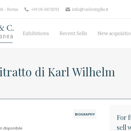
Exhibitions
Recent Sells
New 
186 • Roma
+39 06 6871093
info@carlovirgilio.it
Exhibitions
Recent Sells
New acquisiti
itratto di Karl Wilhelm
BIOGRAPHY
For 
sell
 disponibile