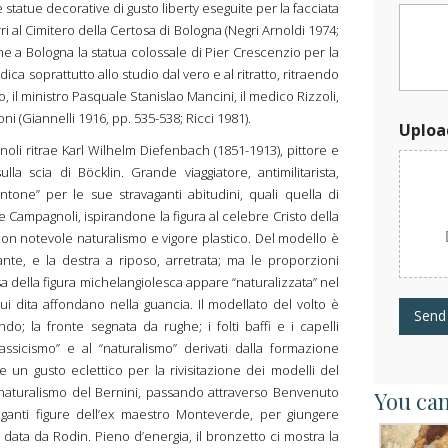
atue decorative di gusto liberty eseguite per la facciata
ri al Cimitero della Certosa di Bologna (Negri Arnoldi 1974;
one a Bologna la statua colossale di Pier Crescenzio per la
ica soprattutto allo studio dal vero e al ritratto, ritraendo
 il ministro Pasquale Stanislao Mancini, il medico Rizzoli,
zoni (Giannelli 1916, pp. 535-538; Ricci 1981).
Uploa
agnoli ritrae Karl Wilhelm Diefenbach (1851-1913), pittore e
lla scia di Böcklin. Grande viaggiatore, antimilitarista,
tone” per le sue stravaganti abitudini, quali quella di
e Campagnoli, ispirandone la figura al celebre Cristo della
on notevole naturalismo e vigore plastico. Del modello è
ante, e la destra a riposo, arretrata; ma le proporzioni
a della figura michelangiolesca appare “naturalizzata” nel
ui dita affondano nella guancia. Il modellato del volto è
Send
o; la fronte segnata da rughe; i folti baffi e i capelli
assicismo” e al “naturalismo” derivati dalla formazione
un gusto eclettico per la rivisitazione dei modelli del
 naturalismo del Bernini, passando attraverso Benvenuto
You can
eleganti figure dell’ex maestro Monteverde, per giungere
 data da Rodin. Pieno d’energia, il bronzetto ci mostra la