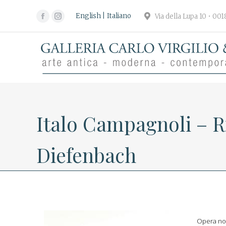
English
Italiano
Via della Lupa 10 • 00
Facebook
Instagram
page
page
opens
opens
in
in
new
new
window
window
Italo Campagnoli – R
Diefenbach
Opera non