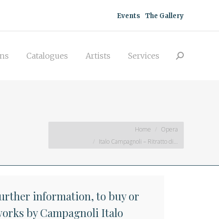
acquisitions
Catalogues
Artists
Events
The Gallery
Search:
Services
ons
Catalogues
Artists
Services
Search:
You are here:
Home
Opera
Italo Campagnoli – Ritratto di…
further information, to buy or
 works by Campagnoli Italo