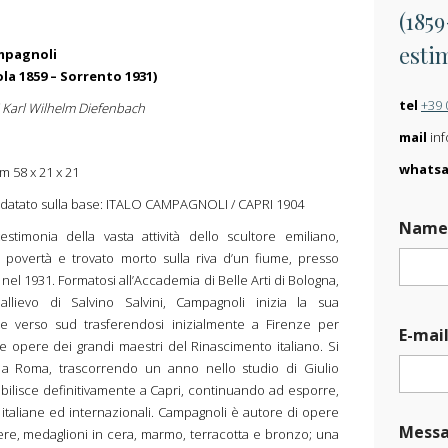
(1859
esti
mpagnoli
la 1859 – Sorrento 1931)
tel
+39 
i Karl Wilhelm Diefenbach
mail
inf
whats
m 58 x 21 x 21
 datato sulla base: ITALO CAMPAGNOLI / CAPRI 1904
E
Nam
-
estimonia della vasta attività dello scultore emiliano,
m
n povertà e trovato morto sulla riva d’un fiume, presso
a
nel 1931. Formatosi all’Accademia di Belle Arti di Bologna,
i
llievo di Salvino Salvini, Campagnoli inizia la sua
l
ne verso sud trasferendosi inizialmente a Firenze per
*
E-mai
E
le opere dei grandi maestri del Rinascimento italiano. Si
-
 a Roma, trascorrendo un anno nello studio di Giulio
m
tabilisce definitivamente a Capri, continuando ad esporre,
a
i italiane ed internazionali. Campagnoli è autore di opere
i
Mess
enere, medaglioni in cera, marmo, terracotta e bronzo; una
l