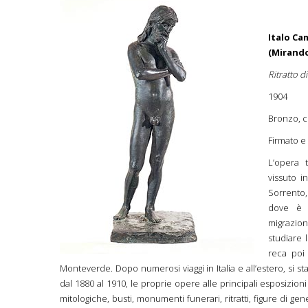
Italo Ca
(Mirando
Ritratto d
1904
Bronzo, c
Firmato e
L’opera t
vissuto i
Sorrento, 
dove è a
migrazio
studiare 
reca poi
Monteverde. Dopo numerosi viaggi in Italia e all’estero, si s
dal 1880 al 1910, le proprie opere alle principali esposizion
mitologiche, busti, monumenti funerari, ritratti, figure di g