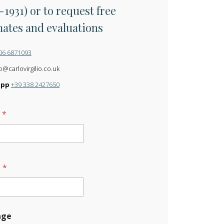
-1931) or to request free
mates and evaluations
06 6871093
o@carlovirgilio.co.uk
app
+39 338 2427650
e
*
l
*
age