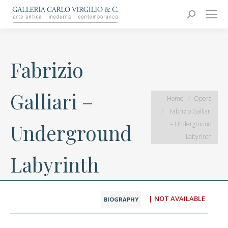
Carlo Virgilio & C.
Arte moderna e contemporanea
Search:
Fabrizio
Galliari –
You are here:
Home
Opera
Fabrizio Galliari
– Underground
Underground
Labyrinth
Labyrinth
| NOT AVAILABLE
BIOGRAPHY