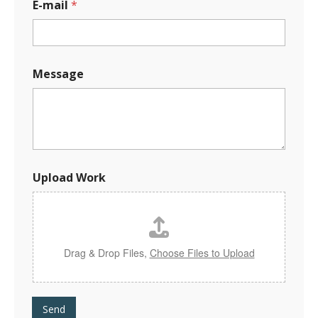
E-mail
*
M
Message
e
s
s
a
g
e
N
a
Upload Work
m
e
N
a
m
e
Drag & Drop Files,
Choose Files to Upload
Send