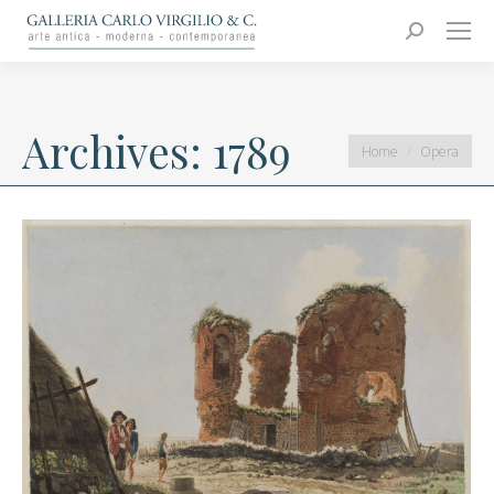
Carlo Virgilio & C.
Arte moderna e contemporanea
Search:
Archives:
1789
You are here:
Home
Opera