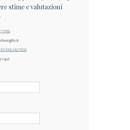
re stime e valutazioni
e
871093
ovirgilio.it
+39 338 2427650
ci qui: