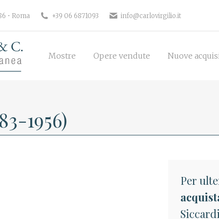
186 • Roma
+39 06 6871093
info@carlovirgilio.it
Mostre
Opere vendute
Nuove acquisi
Mostre
Opere vendute
Nuove acquis
83-1956)
Per ulte
acquist
Siccardi