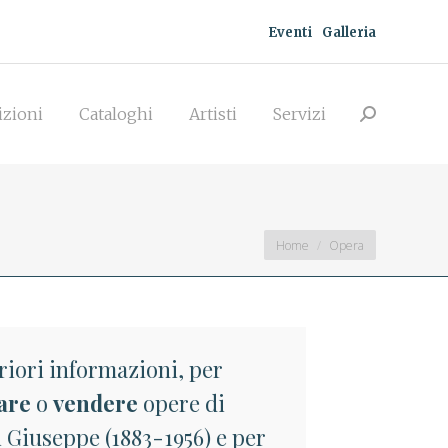
Eventi
Galleria
zioni
Cataloghi
Artisti
Servizi
Search:
izioni
Cataloghi
Artisti
Servizi
Search:
You are here:
Home
Opera
riori informazioni, per
are
o
vendere
opere di
 Giuseppe (1883-1956) e per