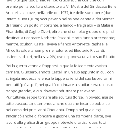
l’avvio di quel suo primo tempo cruciale, che coincise con il
premio per la scultura ottenuto alla VII Mostra del Sindacato Belle
Arti del Lazio ove, nell’aprile del 1937, tre delle sue opere (due
Ritratti e una Figura) occupavano nel salone centrale dei Mercati
di Traiano un posto importante, a fianco – fra gli altri – di Mafai e
Pirandello, di Cagli e Ziveri, oltre che di un folto gruppo di dipinti
destinati a ricordare Norberto Pazzini, morto l’anno precedente;
mentre, scultori, Castelli aveva a fianco Antonietta Raphaël e
Mirco Basaldella, sempre nel salone, ed Eleuterio Riccardi,
assieme ad altri, nella sala XIV, ove esponeva un altro suo Ritratto.
Poi la guerra venne a frapporsi in quella felicemente avviata
carriera. Giunsero, annota Castelli in un suo appunto in cui, con
stringata modestia, elenca le tappe salienti del suo lavoro, anni
per tutti “più aspri”, nei quali “continuare a studiare era un lusso
troppo grande”, e ci si doveva “industriare per vivere”.
Pur tuttavia, seppe tornare alla scultura (forse, in privato, mai del
tutto trascurata), ottenendo anche qualche incarico pubblico,
nel corso dei primi anni Cinquanta. Tempo nel quale egli
s’incaricò anche di fondare e gestire una stamperia d’arte, ove
lavorò alla grafica di un gruppo notevole di artisti, quasi tutti