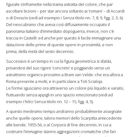
figurale s’inframette nella trama astratta del colore, che par
ascoltare lezioni – per star ancora soltanto ai ‘romani’ – di Accardi
o di Dorazio (vedi ad esempio i Senza titolo nn. 7, 8, 9, figg. 2, 3, 6).
Del neocubismo che aveva così diffusamente occupato il
panorama italiano d’immediato dopoguerra, invece, non c’è
traccia in Castelli: ed anche per questo è facile immaginare una
datazione delle prime di queste opere in prossimità, e non
prima, della metà del sesto decennio.
Successivo è un tempo in cui la figura geometrica si sfalda,
privandosi del suo rigore ‘concreto’ e poggiando verso un
astrattismo organico prossimo a Bram van Velde: che era allora a
Roma presente a molti, e in particolare a Toti Scialoja.
Le forme sgusciano ora attraverso un colore più liquido e variato,
fluttuando senza appigli in uno spazio emozionato (vedi ad
esempio i felici Senza titolo nn. 12 – 15, figg. 4, 5).
A questo medesimo tempo andranno probabilmente assegnate
anche quelle opere, talora memori dello Scarpitta antecedente
alle bende, 1955-56, o al Corpora di fine decennio, in cui a
costruire l’immagine stanno aggregazioni cromatiche che fan