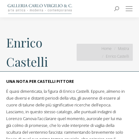
Carlo Virgilio & C.
Arte moderna e contemporanea
Search:
Enrico
You are here:
Home
Mostra
Enrico Castelli
Castelli
UNA NOTA PER CASTELLI PITTORE
È quasi dimenticata, la figura di Enrico Castelli. Eppure, almeno in
due diversi e distanti periodi della vita, gli avvenne di essere al
cuore di talune delle più significative ricerche dell’epoca.
Lasciamo, in questo stesso catalogo, alle puntuali indagini di
Lorenzo Canova l’acclarare quel momento, aurorale per lui ma
già colmo di promesse, che lo vide interprete di vaglia della
scultura del ventennio fascista: rammentando brevemente solo