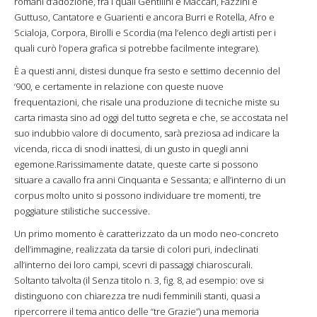
romani d’adozione, fra i quali Gentilini e Maccari, Fazzini e
Guttuso, Cantatore e Guarienti e ancora Burri e Rotella, Afro e
Scialoja, Corpora, Birolli e Scordia (ma l’elenco degli artisti per i
quali curò l’opera grafica si potrebbe facilmente integrare).
È a questi anni, distesi dunque fra sesto e settimo decennio del
‘900, e certamente in relazione con queste nuove
frequentazioni, che risale una produzione di tecniche miste su
carta rimasta sino ad oggi del tutto segreta e che, se accostata nel
suo indubbio valore di documento, sarà preziosa ad indicare la
vicenda, ricca di snodi inattesi, di un gusto in quegli anni
egemone.Rarissimamente datate, queste carte si possono
situare a cavallo fra anni Cinquanta e Sessanta; e all’interno di un
corpus molto unito si possono individuare tre momenti, tre
poggiature stilistiche successive.
Un primo momento è caratterizzato da un modo neo-concreto
dell’immagine, realizzata da tarsie di colori puri, indeclinati
all’interno dei loro campi, scevri di passaggi chiaroscurali.
Soltanto talvolta (il Senza titolo n. 3, fig. 8, ad esempio: ove si
distinguono con chiarezza tre nudi femminili stanti, quasi a
ripercorrere il tema antico delle “tre Grazie”) una memoria