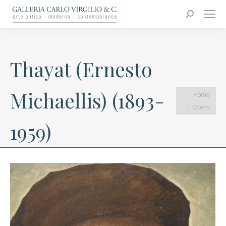
Carlo Virgilio & C.
Arte moderna e contemporanea
Search:
Thayat (Ernesto
Michaellis) (1893-
You are here:
Home
Opera
1959)