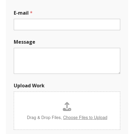
E-mail
*
E
Message
-
m
a
i
l
U
p
l
Upload Work
o
a
d
*
Drag & Drop Files,
Choose Files to Upload