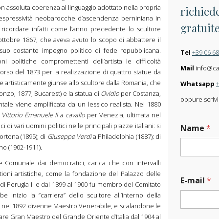
con assoluta coerenza al linguaggio adottato nella propria
richiede
te espressività neobarocche d’ascendenza berniniana in
gratuit
ricordare infatti come l’anno precedente lo scultore
 ottobre 1867, che aveva avuto lo scopo di abbattere il
suo costante impegno politico di fede repubblicana.
Tel
+39 06 6
 politiche compromettenti dell’artista le difficoltà
Mail
info@carl
corso del 1873 per la realizzazione di quattro statue da
re artisticamente giunse allo scultore dalla Romania, che
Whatsapp
onzo, 1877, Bucarest) e la statua di
Ovidio
per Costanza,
oppure scrivi
le viene amplificata da un lessico realista. Nel 1880
i
Vittorio Emanuele II a cavallo
per Venezia, ultimata nel
di vari uomini politici nelle principali piazze italiani: si
Name
*
ortona (1895); di
Giuseppe Verdi
a Philadelphia (1887); di
no (1902-1911).
re Comunale dai democratici, carica che con intervalli
W
ioni artistiche, come la fondazione del Palazzo delle
E-mail
*
o
 di Perugia II e dal 1899 al 1900 fu membro del Comitato
r
 inizio la “carriera” dello scultore all’interno della
k
i nel 1892 divenne Maestro Venerabile, e scalandone le
*
are Gran Maestro del Grande Oriente d’Italia dal 1904 al