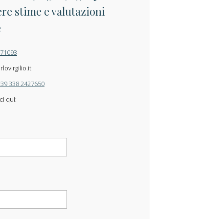
re stime e valutazioni
e
871093
ovirgilio.it
+39 338 2427650
ci qui: