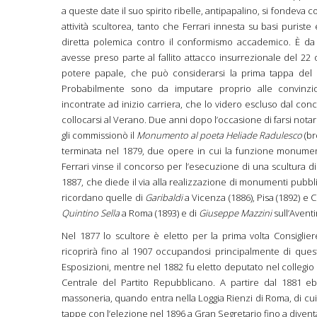
a queste date il suo spirito ribelle, antipapalino, si fondeva 
attività scultorea, tanto che Ferrari innesta su basi puris
diretta polemica contro il conformismo accademico. È da 
avesse preso parte al fallito attacco insurrezionale del 22
potere papale, che può considerarsi la prima tappa del 
Probabilmente sono da imputare proprio alle convinzioni
incontrate ad inizio carriera, che lo videro escluso dal con
collocarsi al Verano. Due anni dopo l’occasione di farsi nota
gli commissionò il
Monumento al poeta Heliade Radulesco
(br
terminata nel 1879, due opere in cui la funzione monumenta
Ferrari vinse il concorso per l’esecuzione di una scultura d
1887, che diede il via alla realizzazione di monumenti pubblici 
ricordano quelle di
Garibaldi
a Vicenza (1886), Pisa (1892) e C
Quintino Sella
a Roma (1893) e di
Giuseppe Mazzini
sull’Aventi
Nel 1877 lo scultore è eletto per la prima volta Consiglie
ricoprirà fino al 1907 occupandosi principalmente di quest
Esposizioni, mentre nel 1882 fu eletto deputato nel collegio
Centrale del Partito Repubblicano. A partire dal 1881 ebbe
massoneria, quando entra nella Loggia Rienzi di Roma, di cu
tappe con l’elezione nel 1896 a Gran Segretario fino a divent