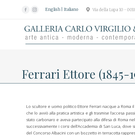
English
Italiano
Via della Lupa 10 • 00
Facebook
Instagram
page
page
opens
opens
in
in
new
new
window
window
Ferrari Ettore (1845-1
Lo scultore e uomo politico Ettore Ferrari nacque a Roma il 
che lo avviò alla pratica artistica e gli trasmise l’accesa passi
stato carbonaro e aveva partecipato alla difesa di Roma nel 
successivamente i corsi dell’Accademia di San Luca, dove s
del Concorso Albacini con un bozzetto in terracotta rappr