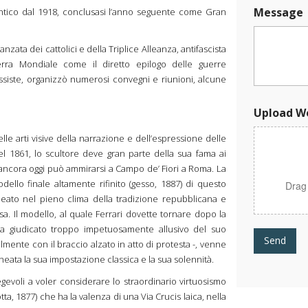
W
Message
ico dal 1918, conclusasi l’anno seguente come Gran
o
r
k
zata dei cattolici e della Triplice Alleanza, antifascista
erra Mondiale come il diretto epilogo delle guerre
ssiste, organizzò numerosi convegni e riunioni, alcune
Upload W
le arti visive della narrazione e dell’espressione delle
 del 1861, lo scultore deve gran parte della sua fama ai
ancora oggi può ammirarsi a Campo de’ Fiori a Roma. La
llo finale altamente rifinito (gesso, 1887) di questo
Drag
deato nel pieno clima della tradizione repubblicana e
esa. Il modello, al quale Ferrari dovette tornare dopo la
va giudicato troppo impetuosamente allusivo del suo
Send
ialmente con il braccio alzato in atto di protesta -, venne
ineata la sua impostazione classica e la sua solennità.
egevoli a voler considerare lo straordinario virtuosismo
tta, 1877) che ha la valenza di una Via Crucis laica, nella