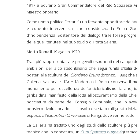
1917 e Sovrano Gran Commendatore del Rito Scozzese Ant
Maestro onorario.
Come uomo politico Ferrari fu un fervente oppositore dell’avan
e convinto interventista, che considerava la Prima Gu
d’indipendenza. Sostenitore del dialogo tra le forze progre
delle quali tenutesi nel suo studio di Porta Salaria.
Morì a Roma il 19 agosto 1929.
Tra i più rappresentativi e pregevoli esponenti nel campo del
ambizioni del laico stato italiano che seguì l’unità d’Italia
posteri alla scultura del
Giordano Bruno
(bronzo, 1889) che 
Galleria Nazionale d’Arte Moderna di Roma conserva il mode
monumento per eccellenza dell’anticlericalismo italiano, i
garibaldina, manifesto della lotta all’oscurantismo della Chi
bocciatura da parte del Consiglio Comunale, che lo ave
pensiero rivoluzionario – il filosofo era stato raffigurato iniz
esposto all’
Exposition Universelle
di Parigi, dove venne sottol
La Galleria ha trattato uno degli studi dello scultore più pr
tecnico che lo connatura, un
Cum Spartaco pugnavit
(terraco