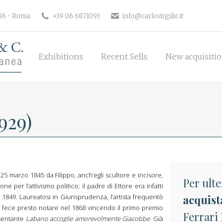
Exhibitions
Recent Sells
New 
186 • Roma
+39 06 6871093
info@carlovirgilio.it
Exhibitions
Recent Sells
New acquisiti
929)
25 marzo 1845 da Filippo, anch’egli scultore e incisore,
Per ulte
one per l’attivismo politico: il padre di Ettore era infatti
1849. Laureatosi in Giurisprudenza, l’artista frequentò
acquist
i fece presto notare nel 1868 vincendo il primo premio
Ferrari 
esentante
Labano accoglie amorevolmente Giacobbe
. Già