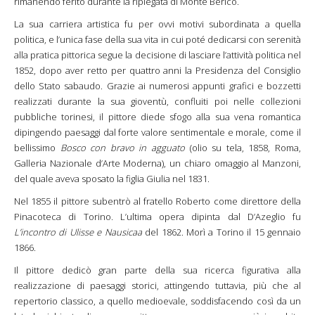
rimanendo ferito durante la ripiegata di Monte Berico.
La sua carriera artistica fu per ovvi motivi subordinata a quella
politica, e l’unica fase della sua vita in cui poté dedicarsi con serenità
alla pratica pittorica segue la decisione di lasciare l’attività politica nel
1852, dopo aver retto per quattro anni la Presidenza del Consiglio
dello Stato sabaudo. Grazie ai numerosi appunti grafici e bozzetti
realizzati durante la sua gioventù, confluiti poi nelle collezioni
pubbliche torinesi, il pittore diede sfogo alla sua vena romantica
dipingendo paesaggi dal forte valore sentimentale e morale, come il
bellissimo
Bosco con bravo in agguato
(olio su tela, 1858, Roma,
Galleria Nazionale d’Arte Moderna), un chiaro omaggio al Manzoni,
del quale aveva sposato la figlia Giulia nel 1831.
Nel 1855 il pittore subentrò al fratello Roberto come direttore della
Pinacoteca di Torino. L’ultima opera dipinta dal D’Azeglio fu
L’incontro di Ulisse e Nausicaa
del 1862. Morì a Torino il 15 gennaio
1866.
Il pittore dedicò gran parte della sua ricerca figurativa alla
realizzazione di paesaggi storici, attingendo tuttavia, più che al
repertorio classico, a quello medioevale, soddisfacendo così da un