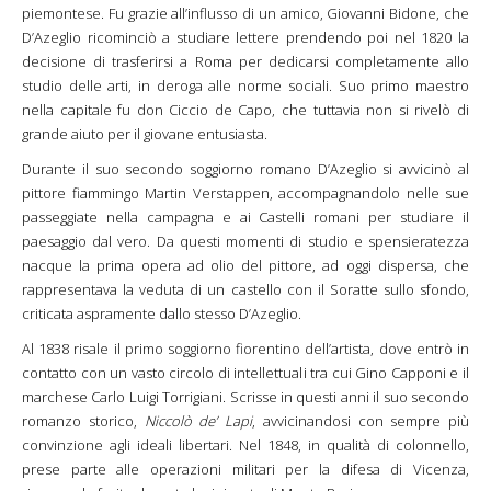
piemontese. Fu grazie all’influsso di un amico, Giovanni Bidone, che
D’Azeglio ricominciò a studiare lettere prendendo poi nel 1820 la
decisione di trasferirsi a Roma per dedicarsi completamente allo
studio delle arti, in deroga alle norme sociali. Suo primo maestro
nella capitale fu don Ciccio de Capo, che tuttavia non si rivelò di
grande aiuto per il giovane entusiasta.
Durante il suo secondo soggiorno romano D’Azeglio si avvicinò al
pittore fiammingo Martin Verstappen, accompagnandolo nelle sue
passeggiate nella campagna e ai Castelli romani per studiare il
paesaggio dal vero. Da questi momenti di studio e spensieratezza
nacque la prima opera ad olio del pittore, ad oggi dispersa, che
rappresentava la veduta di un castello con il Soratte sullo sfondo,
criticata aspramente dallo stesso D’Azeglio.
Al 1838 risale il primo soggiorno fiorentino dell’artista, dove entrò in
contatto con un vasto circolo di intellettuali tra cui Gino Capponi e il
marchese Carlo Luigi Torrigiani. Scrisse in questi anni il suo secondo
romanzo storico,
Niccolò de’ Lapi
, avvicinandosi con sempre più
convinzione agli ideali libertari. Nel 1848, in qualità di colonnello,
prese parte alle operazioni militari per la difesa di Vicenza,