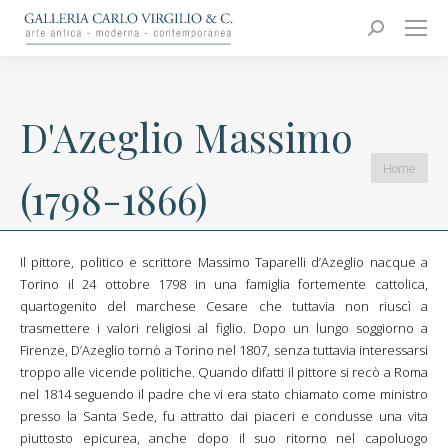
Carlo Virgilio & C.
Arte moderna e contemporanea
Search:
D'Azeglio Massimo
You are
Home
(1798-1866)
here:
Il pittore, politico e scrittore Massimo Taparelli d’Azeglio nacque a
Torino il 24 ottobre 1798 in una famiglia fortemente cattolica,
quartogenito del marchese Cesare che tuttavia non riuscì a
trasmettere i valori religiosi al figlio. Dopo un lungo soggiorno a
Firenze, D’Azeglio tornò a Torino nel 1807, senza tuttavia interessarsi
troppo alle vicende politiche. Quando difatti il pittore si recò a Roma
nel 1814 seguendo il padre che vi era stato chiamato come ministro
presso la Santa Sede, fu attratto dai piaceri e condusse una vita
piuttosto epicurea, anche dopo il suo ritorno nel capoluogo