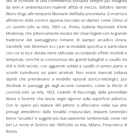
lato le richieste di una committenza europea sempre più invaghita
da temi e ambientazioni risalenti all’Età di mezzo, dall’altro dando
libero sfogo alle temperie libertarie dell’Italia preunitaria. Si inserisce
all’interno della cornice appena tracciata un dipinto come
Difesa di
un castello
(olio su tela, 1830 ca., Roma, Galleria Nazionale d’Arte
Moderna), che pittoricamente mostra dei chiari legami con la grande
tradizione del paesaggismo romano di stampo arcadico (Anesi,
Vanvitelli, Van Bloemen ecc.) per la modalità specifica e particolare
con cui la luce dorata viene utilizzata accordando effetti morbidi e
temperati, nonché la conoscenza dei grandi battaglisti a cavallo tra
XVII e XVIII secolo, con agguerriti soldati a cavallo in primo piano e
scontri tumultuosi sui piani arretrati. Non erano mancati tuttavia
dipinti che prendevano a modello episodi storico-mitologici, pur
declinati in paesaggi già dagli accenti romantici, come la
Morte di
Leonida
(olio su tela, 1823, Castello di Racconigi), dalla pennellata
libera e furente che lascia segni vigorosi sulla superficie pittorica.
Con le opere più mature del pittore si affacciano nella sua arte
presagi atmosferici dalle tonalità crepuscolari, impianti luministici
meno “arcadici” e soggetti più marcatamente sentimentali, come nel
bel
La morte di Zerbino
del 1839 (olio su tela, Milano, Pinacoteca di
Brera).