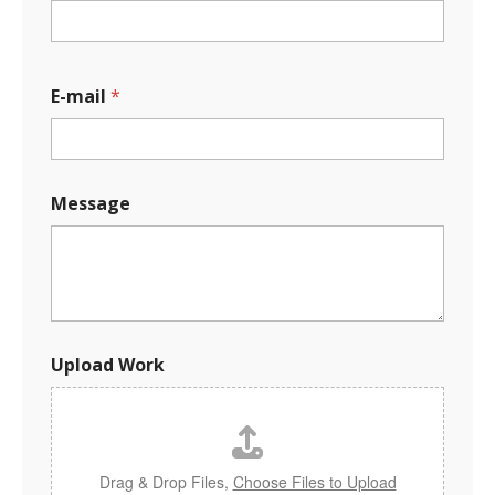
E-mail
*
Message
N
Upload Work
a
m
e
M
e
s
Drag & Drop Files,
Choose Files to Upload
s