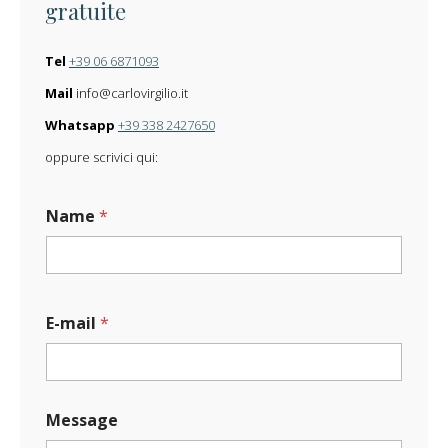
gratuite
Tel
+39 06 6871093
Mail
info@carlovirgilio.it
Whatsapp
+39 338 2427650
oppure scrivici qui:
Name
*
*
E-mail
*
E
-
m
a
i
Message
l
E