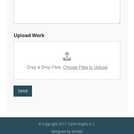
-
m
a
i
l
Upload Work
Drag & Drop Files,
Choose Files to Upload
Send
© Copyright 2017 Carlo Virgilio & C.
designed by
dot4all