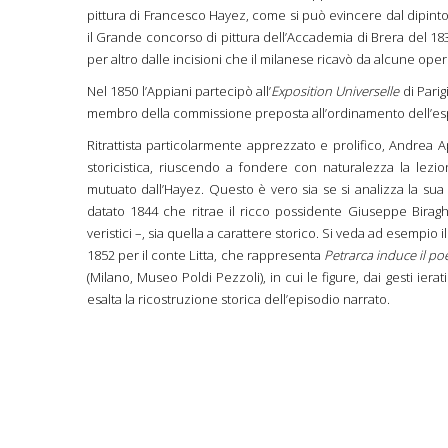
pittura di Francesco Hayez, come si può evincere dal dipin
il Grande concorso di pittura dell’Accademia di Brera del 1838
per altro dalle incisioni che il milanese ricavò da alcune ope
Nel 1850 l’Appiani partecipò all’
Exposition Universelle
di Parig
membro della commissione preposta all’ordinamento dell’espos
Ritrattista particolarmente apprezzato e prolifico, Andrea A
storicistica, riuscendo a fondere con naturalezza la lezi
mutuato dall’Hayez. Questo è vero sia se si analizza la sua 
datato 1844 che ritrae il ricco possidente Giuseppe Birag
veristici –, sia quella a carattere storico. Si veda ad esempio 
1852 per il conte Litta, che rappresenta
Petrarca induce il p
(Milano, Museo Poldi Pezzoli), in cui le figure, dai gesti ier
esalta la ricostruzione storica dell’episodio narrato.