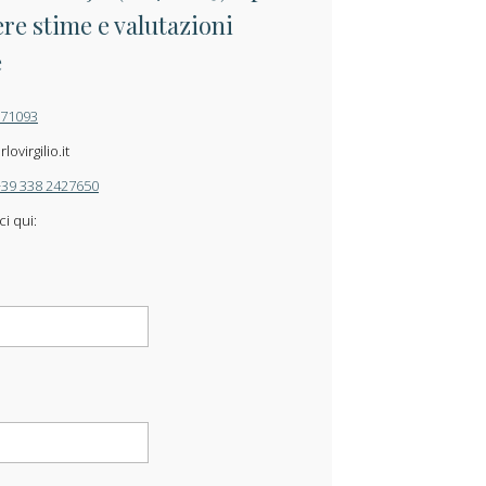
re stime e valutazioni
e
871093
ovirgilio.it
+39 338 2427650
ci qui: