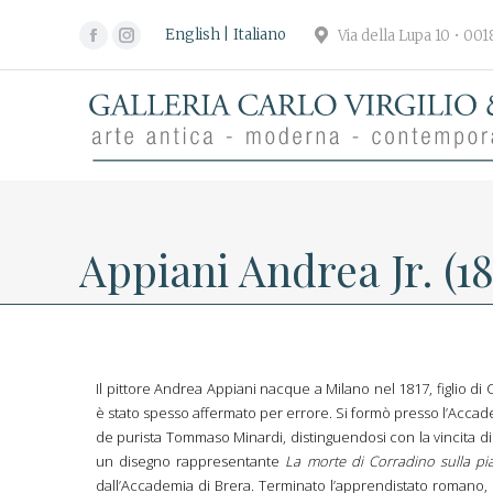
English
Italiano
Via della Lupa 10 • 00
Facebook
Instagram
page
page
opens
opens
in
in
new
new
window
window
Appiani Andrea Jr. (18
Il pittore Andrea Appiani nacque a Milano nel 1817, figlio 
è stato spesso affermato per errore. Si formò presso l’Accade
de purista Tommaso Minardi, distinguendosi con la vincita d
un disegno rappresentante
La morte di Corradino sulla pi
dall’Accademia di Brera. Terminato l’apprendistato romano, il