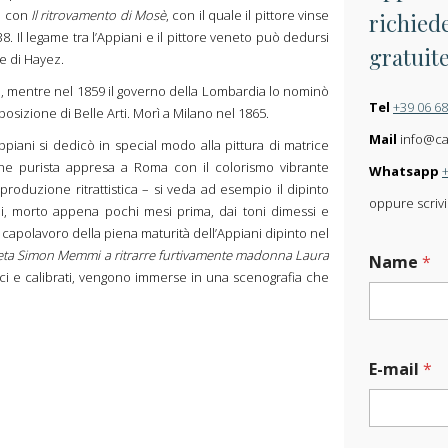
to con
Il ritrovamento di Mosè
, con il quale il pittore vinse
richiede
. Il legame tra l’Appiani e il pittore veneto può dedursi
gratuit
re di Hayez.
i, mentre nel 1859 il governo della Lombardia lo nominò
Tel
+39 06 6
izione di Belle Arti. Morì a Milano nel 1865.
Mail
info@carl
ppiani si dedicò in special modo alla pittura di matrice
one purista appresa a Roma con il colorismo vibrante
Whatsapp
produzione ritrattistica – si veda ad esempio il dipinto
oppure scrivi
hi, morto appena pochi mesi prima, dai toni dimessi e
il capolavoro della piena maturità dell’Appiani dipinto nel
oeta Simon Memmi a ritrarre furtivamente madonna Laura
Name
*
atici e calibrati, vengono immerse in una scenografia che
W
E-mail
*
o
r
k
U