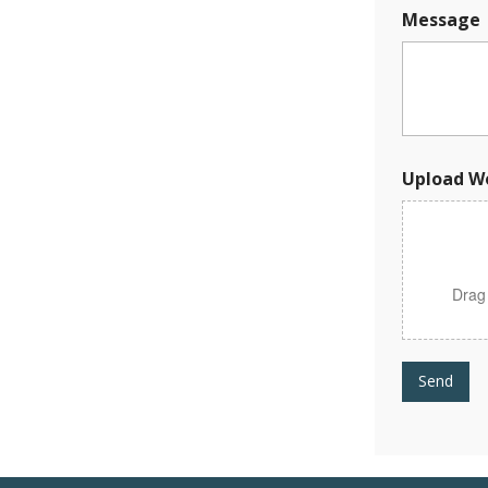
p
Message
l
o
a
d
W
o
r
k
Upload W
Drag
Send