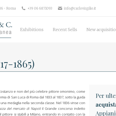
Exhibitions
Recent Sells
New 
186 • Roma
+39 06 6871093
info@carlovirgilio.it
Exhibitions
Recent Sells
New acquisiti
17-1865)
di Costanzo e non del più celebre pittore omonimo, come
Per ulte
mia di San Luca di Roma dal 1833 al 1837, sotto la guida
i una medaglia nella seconda classe. Nel 1836 vinse con
acquist
azza del mercato di Napoli
il Grande concorso indetto
Appiani 
 pittore si stabilì a Milano, entrando in contatto con la