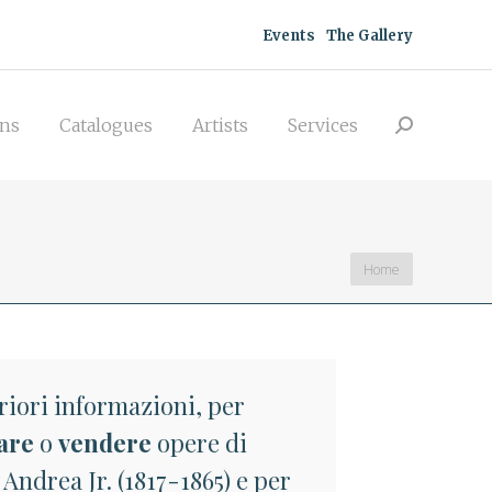
acquisitions
Catalogues
Artists
Events
The Gallery
Search:
Services
ons
Catalogues
Artists
Services
Search:
You are here:
Home
riori informazioni, per
are
o
vendere
opere di
Andrea Jr. (1817-1865) e per