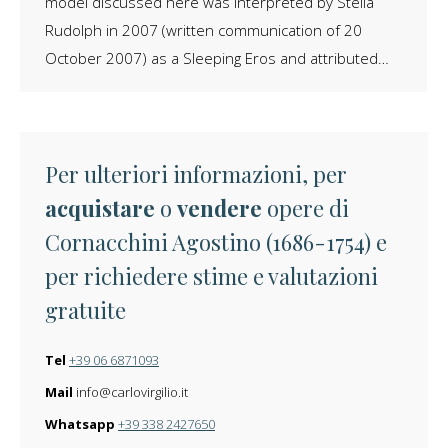
model discussed here was interpreted by Stella
Rudolph in 2007 (written communication of 20
October 2007) as a Sleeping Eros and attributed…
Per ulteriori informazioni, per
acquistare
o
vendere
opere di
Cornacchini Agostino (1686-1754) e
per richiedere stime e valutazioni
gratuite
Tel
+39 06 6871093
Mail
info@carlovirgilio.it
Whatsapp
+39 338 2427650