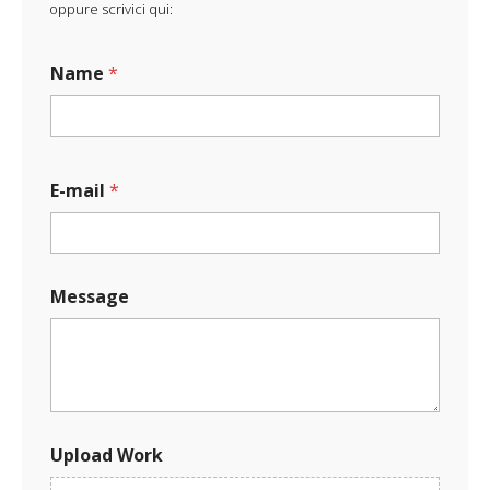
oppure scrivici qui:
Name
*
*
E-mail
*
M
e
s
s
a
Message
g
e
M
e
s
s
a
g
Upload Work
e