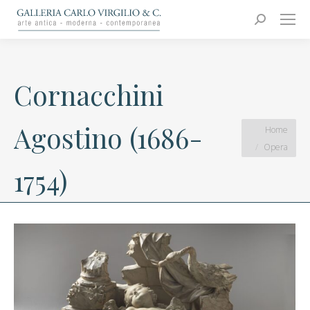
Carlo Virgilio & C.
Arte moderna e contemporanea
Search:
Cornacchini
Agostino (1686-
You are here:
Home
Opera
1754)