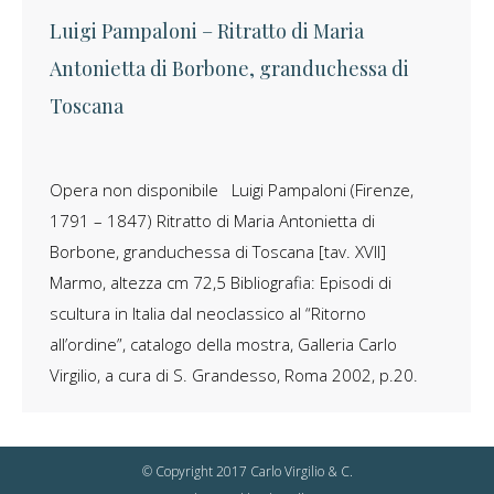
Luigi Pampaloni – Ritratto di Maria
Antonietta di Borbone, granduchessa di
Toscana
Opera non disponibile Luigi Pampaloni (Firenze,
×
1791 – 1847) Ritratto di Maria Antonietta di
Iscriviti alla
Borbone, granduchessa di Toscana [tav. XVII]
Newsletter
Marmo, altezza cm 72,5 Bibliografia: Episodi di
Nome
scultura in Italia dal neoclassico al “Ritorno
all’ordine”, catalogo della mostra, Galleria Carlo
Virgilio, a cura di S. Grandesso, Roma 2002, p.20.
Email:
© Copyright 2017 Carlo Virgilio & C.