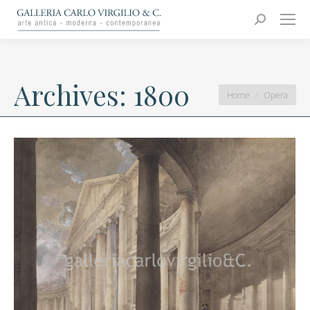
Carlo Virgilio & C.
Arte moderna e contemporanea
Search:
Archives:
1800
You are here:
Home
Opera