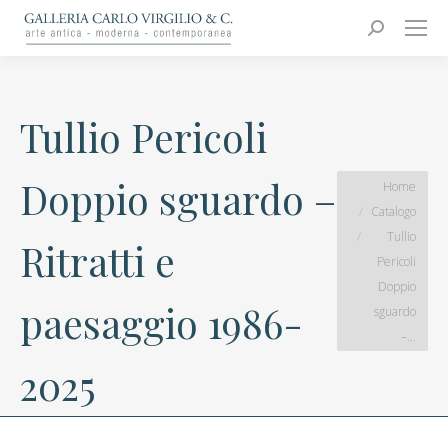
Carlo Virgilio & C.
Arte moderna e contemporanea
Search:
Tullio Pericoli
Doppio sguardo –
You are here:
Home
Catalogo
Tullio
Ritratti e
Pericoli
Doppio
paesaggio 1986-
sguardo
–…
2025