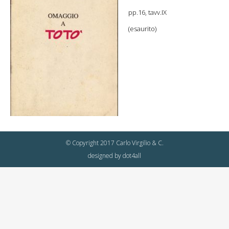
pp.16, tavv.IX
(esaurito)
© Copyright 2017 Carlo Virgilio & C.
designed by
dot4all