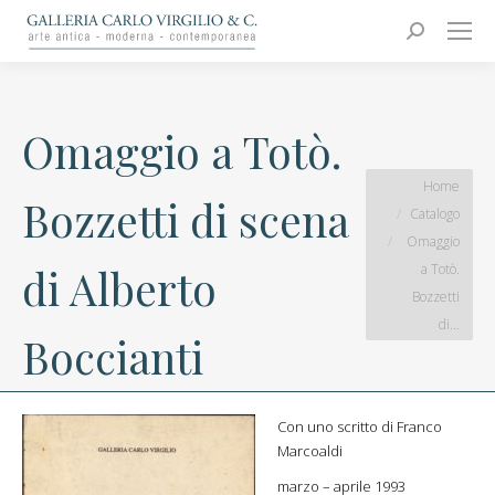
Carlo Virgilio & C.
Arte moderna e contemporanea
Search:
Omaggio a Totò.
You are here:
Home
Bozzetti di scena
Catalogo
Omaggio
a Totò.
di Alberto
Bozzetti
di…
Boccianti
Con uno scritto di Franco
Marcoaldi
marzo – aprile 1993