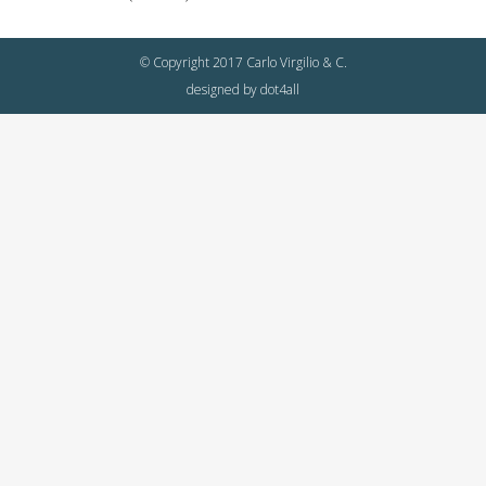
© Copyright 2017 Carlo Virgilio & C.
designed by
dot4all