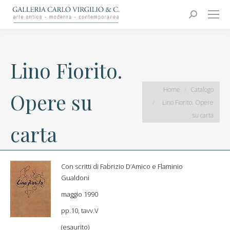
Carlo Virgilio & C.
Arte moderna e contemporanea
Search:
Lino Fiorito.
You are here:
Home
Catalogo
Opere su
Lino Fiorito. Opere
su carta
carta
Con scritti di Fabrizio D’Amico e Flaminio
Gualdoni
maggio 1990
pp.10, tavv.V
(esaurito)